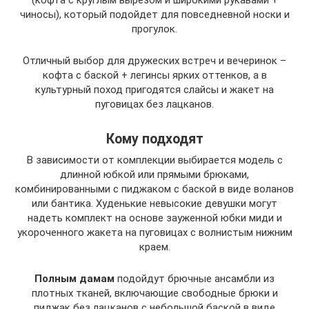
(кофта с круглым вырезом и широкими рукавами +
чиносы), который подойдет для повседневной носки и
прогулок.
Отличный выбор для дружеских встреч и вечеринок –
кофта с баской + легинсы ярких оттенков, а в
культурный поход пригодятся слайсы и жакет на
пуговицах без лацканов.
Кому подходят
В зависимости от комплекции выбирается модель с
длинной юбкой или прямыми брюками,
комбинированными с пиджаком с баской в виде воланов
или бантика. Худенькие невысокие девушки могут
надеть комплект на основе зауженной юбки миди и
укороченного жакета на пуговицах с волнистым нижним
краем.
Полным дамам
подойдут брючные ансамбли из
плотных тканей, включающие свободные брюки и
пиджак без лацканов с небольшой баской в виде