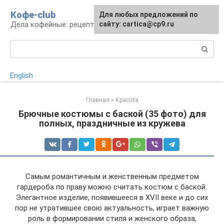
Перейти
Кофе-club
Для любых предложений по
к
Дела кофейные: рецепты и приготовление
сайту: cartica@cp9.ru
контенту
Поиск:
English
Главная
»
Красота
Брючные костюмы с баской (35 фото) для
полных, праздничные из кружева
Самым романтичным и женственным предметом
гардероба по праву можно считать костюм с баской.
Элегантное изделие, появившееся в XVII веке и до сих
пор не утратившее свою актуальность, играет важную
роль в формировании стиля и женского образа,