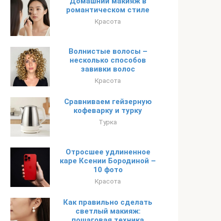
Домашний макияж в
романтическом стиле
Красота
Волнистые волосы –
несколько способов
завивки волос
Красота
Сравниваем гейзерную
кофеварку и турку
Турка
Отросшее удлиненное
каре Ксении Бородиной –
10 фото
Красота
Как правильно сделать
светлый макияж:
пошаговая техника