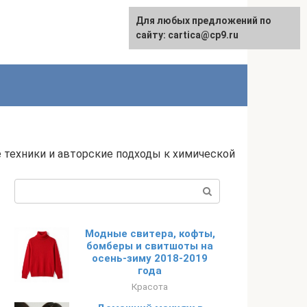
Для любых предложений по
English
сайту: cartica@cp9.ru
 техники и авторские подходы к химической
Поиск:
Модные свитера, кофты,
бомберы и свитшоты на
осень-зиму 2018-2019
года
Красота