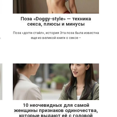
Поза «Doggy-style» — техника
секса, плюсы и минусы
Поза «догги-стайл», история Эта поза была известна
еще из великой книги о сексе –
е
10 неочевидных для самой
женщины признаков одиночества,
которые выдают её с головой