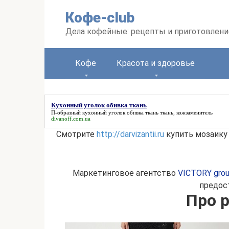
Перейти
Кофе-club
к
контенту
Дела кофейные: рецепты и приготовлени
Кофе
Красота и здоровье
Кухонный уголок обивка ткань
П-образный
кухонный уголок обивка ткань
ткань, кожзаменитель
divanoff.com.ua
Смотрите
http://darvizantii.ru
купить мозаику 
Маркетинговое агентство
VICTORY gro
предост
Про 