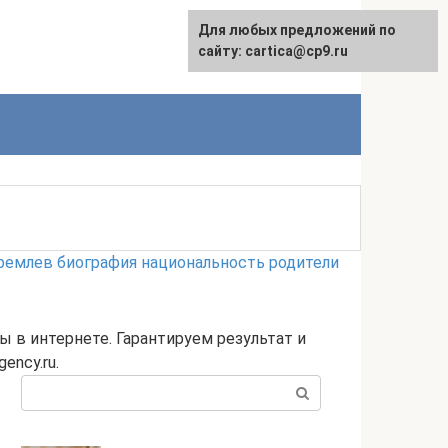
Для любых предложений по
English
сайту: cartica@cp9.ru
ремлев биография национальность родители
 в интернете. Гарантируем результат и
ency.ru.
Поиск: