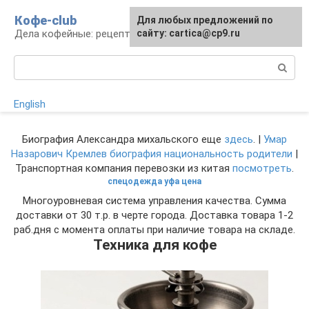
Перейти
Кофе-club
Для любых предложений по
к
Дела кофейные: рецепты и приготовление
сайту: cartica@cp9.ru
контенту
Поиск:
English
Биография Александра михальского еще
здесь
. |
Умар
Назарович Кремлев биография национальность родители
|
Транспортная компания перевозки из китая
посмотреть
.
спецодежда уфа цена
Многоуровневая система управления качества. Сумма
доставки от 30 т.р. в черте города. Доставка товара 1-2
раб.дня с момента оплаты при наличие товара на складе.
Техника для кофе