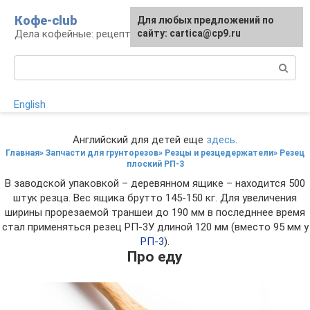
Перейти
Кофе-club
Для любых предложений по
к
Дела кофейные: рецепты и приготовление
сайту: cartica@cp9.ru
контенту
Поиск:
English
Английский для детей еще
здесь
.
Главная» Запчасти для грунторезов» Резцы и резцедержатели» Резец
плоский РП-3
В заводской упаковкой – деревянном ящике – находится 500
штук резца. Вес ящика брутто 145-150 кг. Для увеличения
ширины прорезаемой траншеи до 190 мм в последннее время
стал применяться резец РП-3У длиной 120 мм (вместо 95 мм у
РП-3
).
Про еду