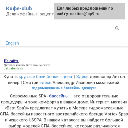
Перейти
Кофе-club
Для любых предложений по
к
Дела кофейные: рецепты и приготовление
сайту: cartica@cp9.ru
контенту
Поиск:
English
На сайте
Детский кисель Витошка
на сайте
palitrafoods.ru
Купить
круглые бани бочки - цена
. |
Здесь
девелопер Антон
винер | Смотри
здесь
Александр Иванович михальский.
гидромассажные бассейны джакузи
Современные SPA-
бассейны
– это оздоровительные
процедуры и зона комфорта в вашем доме. Интернет-магазин
«Best Spa’s» предлагает купить в Москве гидромассажные
СПА-бассейны известного австралийского бренда Vortex Spas
и чешского USSPA. В нашем каталоге вы найдете большой
выбор моделей СПА-бассейнов, которые различаются