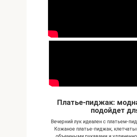
Платье-пиджак: модна
подойдет дл
Вечерний лук идеален с платьем-пи
Кожаное платье-пиджак, клетчатый
объемными рукавами и удлиненной