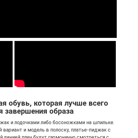
я обувь, которая лучше всего
я завершения образа
джак и лодочками либо босоножками на шпильке.
 вариант и модель в полоску, платье-пиджак с
 линией плеч будут гармонично смотреться с