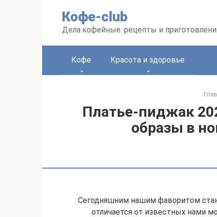
Перейти
Кофе-club
к
контенту
Дела кофейные: рецепты и приготовлени
Кофе
Красота и здоровье
Гла
Платье-пиджак 20
образы в н
Сегодняшним нашим фаворитом стан
отличается от известных нами мо