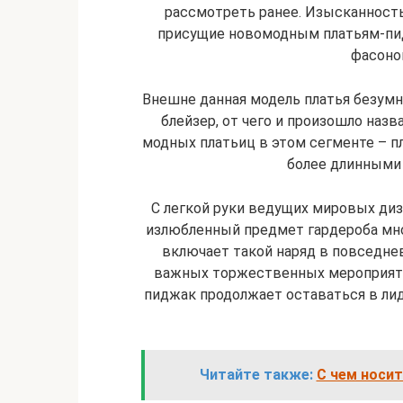
рассмотреть ранее. Изысканность
присущие новомодным платьям-пидж
фасоно
Внешне данная модель платья безумн
блейзер, от чего и произошло наз
модных платьиц в этом сегменте – пл
более длинными 
С легкой руки ведущих мировых ди
излюбленный предмет гардероба мн
включает такой наряд в повседнев
важных торжественных мероприятий
пиджак продолжает оставаться в ли
Читайте также:
С чем носи