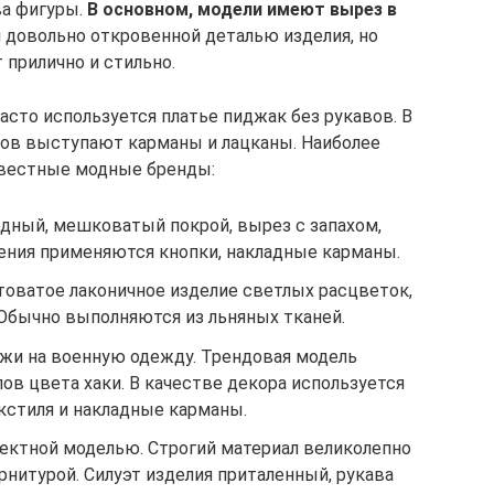
ва фигуры.
В основном, модели имеют вырез в
 довольно откровенной деталью изделия, но
 прилично и стильно.
асто используется платье пиджак без рукавов. В
ов выступают карманы и лацканы. Наиболее
вестные модные бренды:
одный, мешковатый покрой, вырез с запахом,
шения применяются кнопки, накладные карманы.
стоватое лаконичное изделие светлых расцветок,
 Обычно выполняются из льняных тканей.
ожи на военную одежду. Трендовая модель
ов цвета хаки. В качестве декора используется
екстиля и накладные карманы.
фектной моделью. Строгий материал великолепно
рнитурой. Силуэт изделия приталенный, рукава