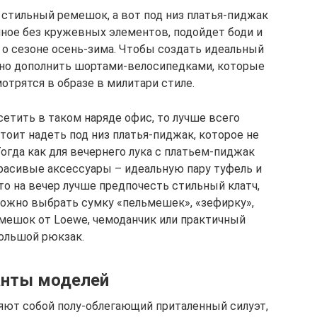
стильный ремешок, а вот под низ платья-пиджак
ное без кружевных элементов, подойдет боди и
т о сезоне осень-зима. Чтобы создать идеальный
жно дополнить шортами-велосипедками, которые
отрятся в образе в милитари стиле.
сетить в таком наряде офис, то лучше всего
тоит надеть под низ платья-пиджак, которое не
гда как для вечернего лука с платьем-пиджак
расивые аксессуары – идеальную пару туфель и
то на вечер лучше предпочесть стильный клатч,
можно выбрать сумку «пельмешек», «зефирку»,
у-мешок от Loewe, чемоданчик или практичный
ольшой рюкзак.
анты моделей
яют собой полу-облегающий приталенный силуэт,