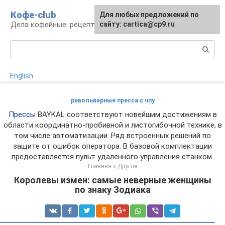
Перейти
Кофе-club
Для любых предложений по
к
Дела кофейные: рецепты и приготовление
сайту: cartica@cp9.ru
контенту
Поиск:
English
револьверные пресса с чпу
Прессы
BAYKAL соответствуют новейшим достижениям в
области координатно-пробивной и листогибочной технике, в
том числе автоматизации. Ряд встроенных решений по
защите от ошибок оператора. В базовой комплектации
предоставляется пульт удаленного управления станком.
Главная
»
Другое
Королевы измен: самые неверные женщины
по знаку Зодиака