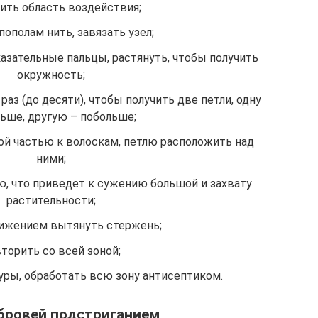
ть область воздействия;
ополам нить, завязать узел;
казательные пальцы, растянуть, чтобы получить
окружность;
аз (до десяти), чтобы получить две петли, одну
ьше, другую – побольше;
й частью к волоскам, петлю расположить над
ними;
ю, что приведет к сужению большой и захвату
растительности;
ижением вытянуть стержень;
торить со всей зоной;
ры, обработать всю зону антисептиком.
бровей подстриганием