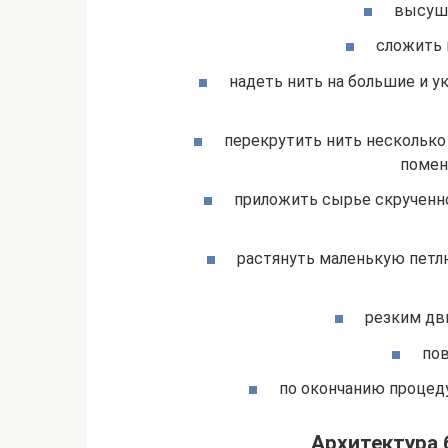
высуши
сложить п
надеть нить на большие и у
перекрутить нить несколько р
помен
приложить сырье скрученно
растянуть маленькую петл
резким дв
пов
по окончанию процеду
Архитектура 