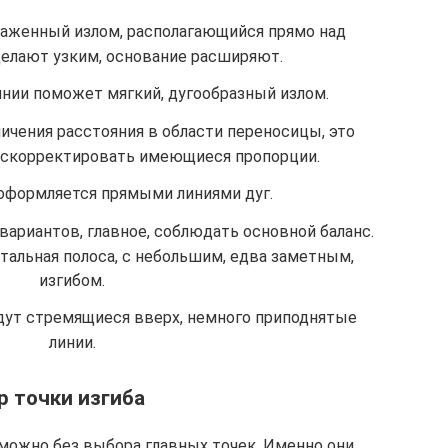
раженный излом, располагающийся прямо над
делают узким, основание расширяют.
инии поможет мягкий, дугообразный излом.
ичения расстояния в области переносицы, это
 скорректировать имеющиеся пропорции.
оформляется прямыми линиями дуг.
вариантов, главное, соблюдать основной баланс.
тальная полоса, с небольшим, едва заметным,
изгибом.
дут стремящиеся вверх, немного приподнятые
линии.
 точки изгиба
ожно без выбора главных точек. Именно они