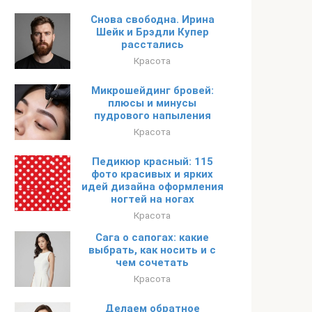
Снова свободна. Ирина
Шейк и Брэдли Купер
расстались
Красота
Микрошейдинг бровей:
плюсы и минусы
пудрового напыления
Красота
Педикюр красный: 115
фото красивых и ярких
идей дизайна оформления
ногтей на ногах
Красота
Сага о сапогах: какие
выбрать, как носить и с
чем сочетать
Красота
Делаем обратное