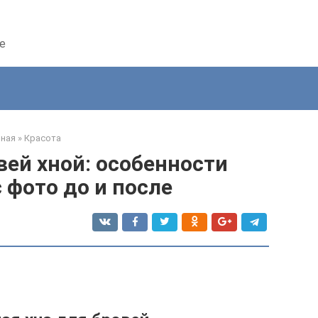
е
вная
»
Красота
ей хной: особенности
 фото до и после