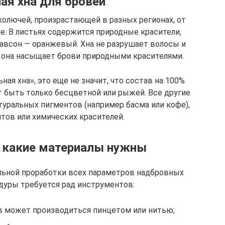
ая хна для бровей
колючей, произрастающей в разных регионах, от
е. В листьях содержится природные красители,
лавсон — оранжевый. Хна не разрушает волосы и
, она насыщает брови природными красителями.
ная хна», это еще не значит, что состав на 100%
т быть только бесцветной или рыжей. Все другие
туральных пигментов (например басма или кофе),
тов или химических красителей.
и какие материалы нужны
льной проработки всех параметров надбровных
едуры требуется рад инструментов:
в может производиться пинцетом или нитью;