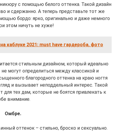
никюру с помощью белого оттенка. Такой дизайн
во и сдержанно. А теперь представьте тот же
мощью бордо: ярко, оригинально и даже немного
при этом ничуть не хуже!
на каблуке 2021: must have гардероба, фото
итается стильным дизайном, который идеально
 не могут определиться между классикой и
сыщенного благородного оттенка на краю ногтя
згляд и вызывает неподдельный интерес. Такой
 для тех дам, которые не боятся привлекать к
ебе внимание.
Омбре.
инный оттенок – стильно, броско и сексуально.