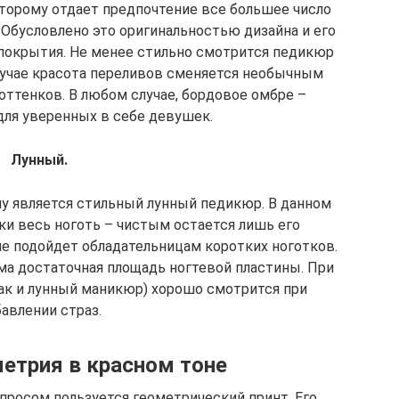
оторому отдает предпочтение все большее число
 Обусловлено это оригинальностью дизайна и его
 покрытия. Не менее стильно смотрится педикюр
случае красота переливов сменяется необычным
оттенков. В любом случае, бордовое омбре –
для уверенных в себе девушек.
Лунный.
у является стильный лунный педикюр. В данном
ки весь ноготь – чистым остается лишь его
не подойдет обладательницам коротких ноготков.
ма достаточная площадь ногтевой пластины. При
ак и лунный маникюр) хорошо смотрится при
авлении страз.
етрия в красном тоне
просом пользуется геометрический принт. Его