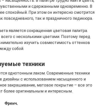
 – насыщенность. В палитре трудно найти цвета,
 чувственными и сдержанными одновременно. В
лее спокойный. При этом он интересно смотрится
ак повседневного, так и праздничного педикюра.
ета является сокращенная цветовая палитра.
 всего с несколькими цветами. Поэтому перед
внимательно изучить совместимость оттенков
между собой.
зуемые техники
ется однотонным лаком. Современные техники
е дизайны с использованием насыщенного и
чное закрашивание, матовое покрытие – все это
ат более оригинальным и интересным.
Френч.