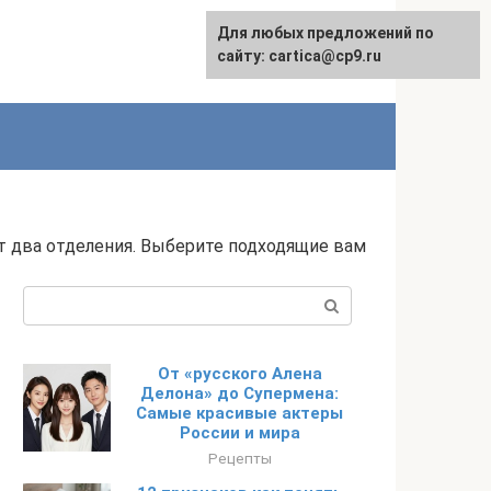
Для любых предложений по
English
сайту: cartica@cp9.ru
 два отделения. Выберите подходящие вам
Поиск:
От «русского Алена
Делона» до Супермена:
Самые красивые актеры
России и мира
Рецепты