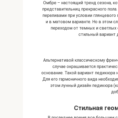
Омбре – настоящий тренд сезона, к
представительниц прекрасного пола.
переливами при условии глянцевого
и в матовом варианте. Но в этом 
переходом от темных и светлых 
стильный вариант 
Альтернативой классическому френч
случае окрашивается практичес
основание. Такой вариант педикюра 
Для его гармоничного вида необходи
этом лунный дизайн педикюра (к
доб
Стильная геом
В последнее время все большим с