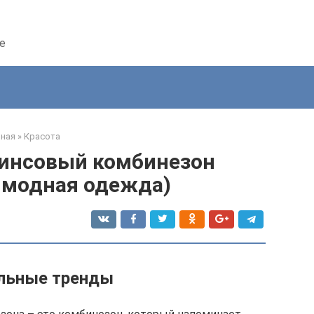
е
вная
»
Красота
жинсовый комбинезон
 модная одежда)
льные тренды