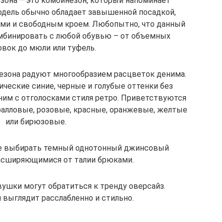
езона – это комбинезон, который напоминает
модель обычно обладает завышенной посадкой,
ми и свободным кроем. Любопытно, что данный
мбинировать с любой обувью – от объемных
овок до мюли или туфель.
езона радуют многообразием расцветок денима.
ические синие, черные и голубые оттенки без
еним с отголосками стиля ретро. Приветствуются
алловые, розовые, красные, оранжевые, желтые
или бирюзовые.
 выбирать темный однотонный джинсовый
асширяющимися от талии брюками.
ушки могут обратиться к тренду оверсайз.
 выглядит расслабленно и стильно.