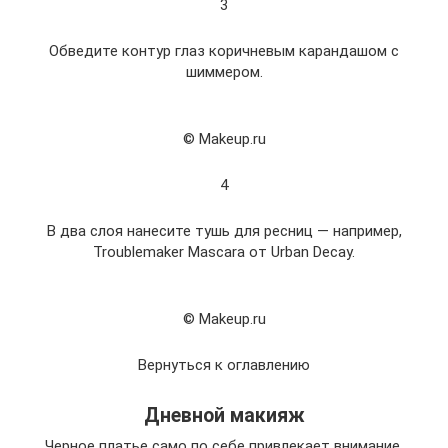
3
Обведите контур глаз коричневым карандашом с
шиммером.
© Makeup.ru
4
В два слоя нанесите тушь для ресниц — например,
Troublemaker Mascara от Urban Decay.
© Makeup.ru
Вернуться к оглавлению
Дневной макияж
Черное платье само по себе привлекает внимание,