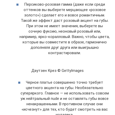
Персиково-розовая гамма (даже если среди
оттенков вы выберете мерцающее «розовое
золото») сделает его и вовсе романтичным.
Такой же эффект даст розовый акцент на губы.
При этом не имеет значения, выберете вы
сочную фуксию, неоновый розовый или,
например, ярко-коралловый. Важно, чтобы цвета,
которые вы совместите в образе, гармонично
дополняля друг друга или выигрышно
контрастировали.
Даутзен Крез © GettyImages
Черное платье совершенно точно требует
цветного акцента на губы. Необязательно
суперяркого. Главное — не использовать совсем
уж нейтральный nude и не оставлять губы вовсе
ненакрашенными. В противном случае они
«исчезнут» для тех, кто будет смотреть на вас
издалека.