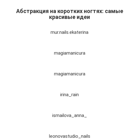
Абстракция на коротких ногтях: самые
красивые идеи
mur.nails.ekaterina
magiamanicura
magiamanicura
irina_rain
ismailova_anna_
leonovastudio_nails