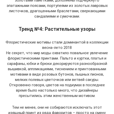
золотыми пайетками, дополнены подчеркнуто
эпатажными поясами, портупеями из золотых лавровых
листочков, драгоценными браслетами, сверкающими
сандалиями и сумочками.
Тренд №4: Растительные узоры
Флористические мотивы стали доминантой в коллекции
весна-лето 2018
Не секрет, что мир моды охватило повальное увлечение
флористическими принтами. Пальто и куртки, платья и
сарафаны, юбки и брюки декорируются разнообразной
вышивкой, аппликациями, тиснением и принтованными
мотивами в виде розовых бутонов, пышных пионов,
мелких полевых цветочков или ветвей сакуры.
Откровенно говоря, цветов на подиумах в последнее
время было настолько много, что дизайнеры
пресытились этим женственным мотивом.
Тем не менее, они не собираются исключать этот
изящный принт из ряда фаворитов – просто на смену