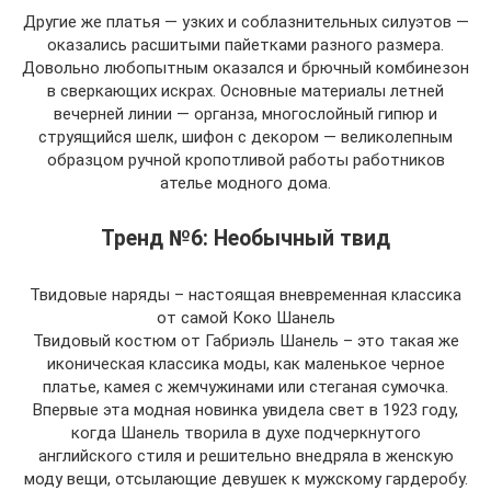
Другие же платья — узких и соблазнительных силуэтов —
оказались расшитыми пайетками разного размера.
Довольно любопытным оказался и брючный комбинезон
в сверкающих искрах. Основные материалы летней
вечерней линии — органза, многослойный гипюр и
струящийся шелк, шифон с декором — великолепным
образцом ручной кропотливой работы работников
ателье модного дома.
Тренд №6: Необычный твид
Твидовые наряды – настоящая вневременная классика
от самой Коко Шанель
Твидовый костюм от Габриэль Шанель – это такая же
иконическая классика моды, как маленькое черное
платье, камея с жемчужинами или стеганая сумочка.
Впервые эта модная новинка увидела свет в 1923 году,
когда Шанель творила в духе подчеркнутого
английского стиля и решительно внедряла в женскую
моду вещи, отсылающие девушек к мужскому гардеробу.