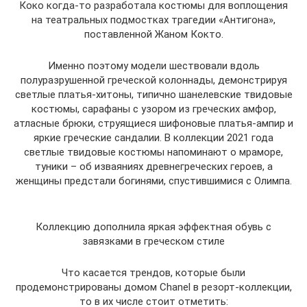
Коко когда-то разработала костюмы для воплощения
на театральных подмостках трагедии «Антигона»,
поставленной Жаном Кокто.
Именно поэтому модели шествовали вдоль
полуразрушенной греческой колоннады, демонстрируя
светлые платья-хитоны, типично шанелевские твидовые
костюмы, сарафаны с узором из греческих амфор,
атласные брюки, струящиеся шифоновые платья-ампир и
яркие греческие сандалии. В коллекции 2021 года
светлые твидовые костюмы напоминают о мраморе,
туники – об изваяниях древнегреческих героев, а
женщины предстали богинями, спустившимися с Олимпа.
Коллекцию дополнила яркая эффектная обувь с
завязками в греческом стиле
Что касается трендов, которые были
продемонстрированы домом Chanel в резорт-коллекции,
то в их числе стоит отметить: