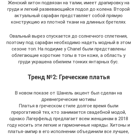
Женский хитон подвязан на талии, имеет драпировку на
груди и легкий развевающийся подол до колена. Второй
актуальный сарафан представляет собой прямую
конструкцию из плотной ткани на длинных бретелях.
Овальный вырез спускается до солнечного сплетения,
поэтому под сарафан необходимо надеть модный в этом
сезоне топ. На подиуме у Chanel были представлены
облегающие короткие топы в тон коже, а область у
груди украшена обилием тонких янтарных бус.
Тренд №2: Греческие платья
В новом показе от Шанель акцент был сделан на
древнегреческие мотивы
Платья в греческом стиле долгое время были
прерогативой тех, кто занимается свадебной модой,
однако Лагерфельд предлагает всем женщинам в 2018
году носить эти легкие и гармоничные наряды. Хитоны и
платья-ампир в его исполнении объединили все лучшее,