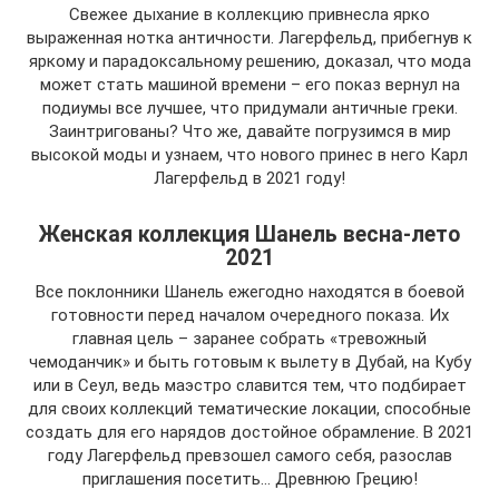
Свежее дыхание в коллекцию привнесла ярко
выраженная нотка античности. Лагерфельд, прибегнув к
яркому и парадоксальному решению, доказал, что мода
может стать машиной времени – его показ вернул на
подиумы все лучшее, что придумали античные греки.
Заинтригованы? Что же, давайте погрузимся в мир
высокой моды и узнаем, что нового принес в него Карл
Лагерфельд в 2021 году!
Женская коллекция Шанель весна-лето
2021
Все поклонники Шанель ежегодно находятся в боевой
готовности перед началом очередного показа. Их
главная цель – заранее собрать «тревожный
чемоданчик» и быть готовым к вылету в Дубай, на Кубу
или в Сеул, ведь маэстро славится тем, что подбирает
для своих коллекций тематические локации, способные
создать для его нарядов достойное обрамление. В 2021
году Лагерфельд превзошел самого себя, разослав
приглашения посетить… Древнюю Грецию!