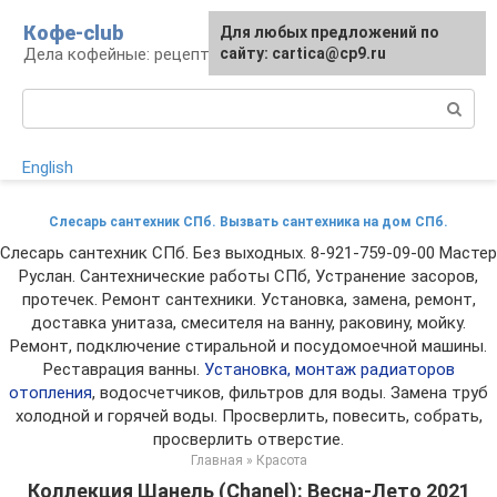
Перейти
Кофе-club
Для любых предложений по
к
Дела кофейные: рецепты и приготовление
сайту: cartica@cp9.ru
контенту
Поиск:
English
Слесарь сантехник СПб. Вызвать сантехника на дом СПб.
Слесарь сантехник СПб. Без выходных. 8-921-759-09-00 Мастер
Руслан. Сантехнические работы СПб, Устранение засоров,
протечек. Ремонт сантехники. Установка, замена, ремонт,
доставка унитаза, смесителя на ванну, раковину, мойку.
Ремонт, подключение стиральной и посудомоечной машины.
Реставрация ванны.
Установка, монтаж радиаторов
отопления
, водосчетчиков, фильтров для воды. Замена труб
холодной и горячей воды. Просверлить, повесить, собрать,
просверлить отверстие.
Главная
»
Красота
Коллекция Шанель (Chanel): Весна-Лето 2021