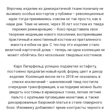
Впрочем, изделие из демократичной ткани поначалу не
вызвало особых восторгов у публики – революционные
идеи тогда принимались совсем не так просто, как в
наши дни. Теме не менее, через 30 лет костюм из твида
пережил реинкарнацию – Коко представила свое
творение модницам нового поколения, воспринявшим
практичный и женственный костюм из приталенного
жакета и юбки на ура. С тех пор это изделие стало
визитной карточкой дома – теперь ни одна коллекция не
может обойтись без нескольких твидовых костюмов.
Карл Лагерфельд успешно подхватил эстафету,
постоянно предлагая новый крой, форму, цвет и декор
изделия. Коллекция весна-лето 2018 не оказалась в
списке исключений – шанелевский твид постигла
очередная трансформация, а на подиуме можно было
увидеть костюмы в мраморных тонах, легкие летние
пальто с крупными пуговицами-монетами, а также
декорированные бахромой платья в стиле гламурного
бохо. Изюминку добавляют яркие контрасты черного и