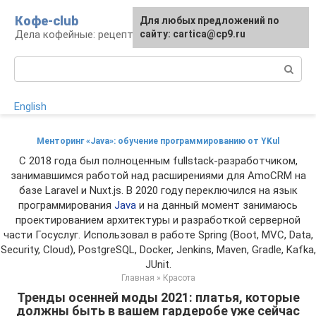
Перейти
Кофе-club
Для любых предложений по
к
Дела кофейные: рецепты и приготовление
сайту: cartica@cp9.ru
контенту
Поиск:
English
Менторинг «Java»: обучение программированию от YKul
С 2018 года был полноценным fullstack-разработчиком,
занимавшимся работой над расширениями для AmoCRM на
базе Laravel и Nuxt.js. В 2020 году переключился на язык
программирования
Java
и на данный момент занимаюсь
проектированием архитектуры и разработкой серверной
части Госуслуг. Использовал в работе Spring (Boot, MVC, Data,
Security, Cloud), PostgreSQL, Docker, Jenkins, Maven, Gradle, Kafka,
JUnit.
Главная
»
Красота
Тренды осенней моды 2021: платья, которые
должны быть в вашем гардеробе уже сейчас