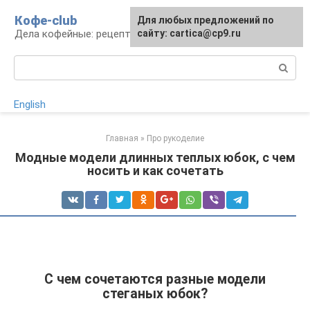
Перейти
Кофе-club
Для любых предложений по
к
Дела кофейные: рецепты и приготовление
сайту: cartica@cp9.ru
контенту
Поиск:
English
Главная
»
Про рукоделие
Модные модели длинных теплых юбок, с чем
носить и как сочетать
С чем сочетаются разные модели
стеганых юбок?