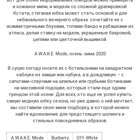
вот для более неформальных поводов можно примерить
и кожаное мини, и модели со сложной драпировкой.
Кстати, стеганая юбка может стать основой и для
небанального вечернего образа: сочетайте ее с
асимметричными блузами, топами-бандо и рубашками из
атласа, делая ставку на модели, украшенные бахромой,
цепями или цветочной вышивкой.
A.W.A.K.E. Mode, осень-зима 2020
В сухую погоду носите их с ботильонами на квадратном
каблуке из замши или нубука, а в дождливую – с
сапогами-слаучами на шпильке или грубыми ботинками
на массивной подошве, которые стали еще одним
трендом этой осени. Для всех, кто еще не успел купить
самую модную юбку сезона, но уже давно о ней мечтает,
мы составили свою мини-подборку, в которой можно
найти вдохновение для предстоящего шопинга и
стильных повседневных образов.
A.W.A.K.E. Mode
Burberry
Off-White