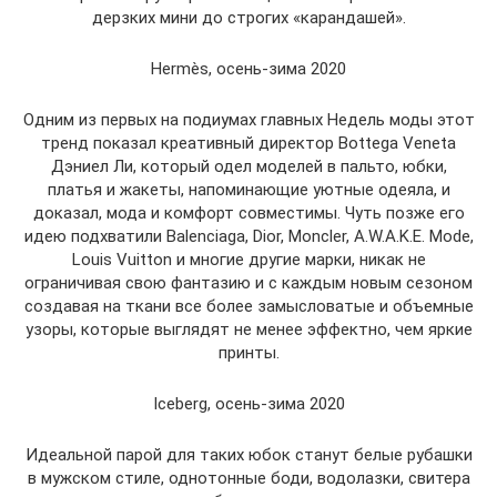
дерзких мини до строгих «карандашей».
Hermès, осень-зима 2020
Одним из первых на подиумах главных Недель моды этот
тренд показал креативный директор Bottega Veneta
Дэниел Ли, который одел моделей в пальто, юбки,
платья и жакеты, напоминающие уютные одеяла, и
доказал, мода и комфорт совместимы. Чуть позже его
идею подхватили Balenciaga, Dior, Monсler, A.W.A.K.E. Mode,
Louis Vuitton и многие другие марки, никак не
ограничивая свою фантазию и с каждым новым сезоном
создавая на ткани все более замысловатые и объемные
узоры, которые выглядят не менее эффектно, чем яркие
принты.
Iceberg, осень-зима 2020
Идеальной парой для таких юбок станут белые рубашки
в мужском стиле, однотонные боди, водолазки, свитера