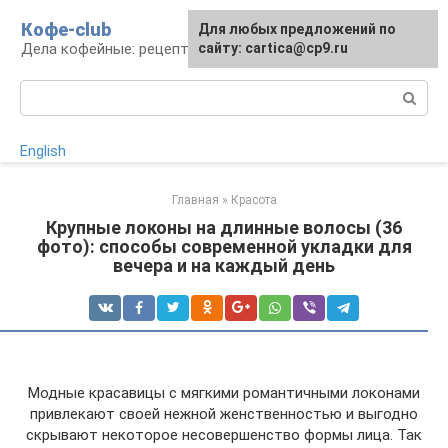
Перейти
Кофе-club
Для любых предложений по
к
Дела кофейные: рецепты и приготовление
сайту: cartica@cp9.ru
контенту
Поиск:
English
Главная
»
Красота
Крупные локоны на длинные волосы (36
фото): способы современной укладки для
вечера и на каждый день
Модные красавицы с мягкими романтичными локонами
привлекают своей нежной женственностью и выгодно
скрывают некоторое несовершенство формы лица. Так