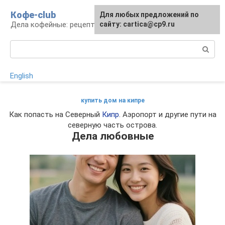
Перейти
Кофе-club
Для любых предложений по
к
Дела кофейные: рецепты и приготовление
сайту: cartica@cp9.ru
контенту
Поиск:
English
купить дом на кипре
Как попасть на Северный
Кипр
. Аэропорт и другие пути на
северную часть острова.
Дела любовные