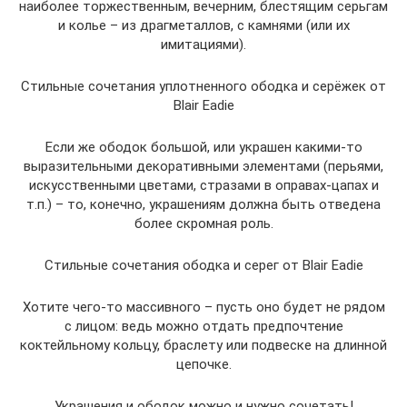
наиболее торжественным, вечерним, блестящим серьгам
и колье – из драгметаллов, с камнями (или их
имитациями).
Стильные сочетания уплотненного ободка и серёжек от
Blair Eadie
Если же ободок большой, или украшен какими-то
выразительными декоративными элементами (перьями,
искусственными цветами, стразами в оправах-цапах и
т.п.) – то, конечно, украшениям должна быть отведена
более скромная роль.
Стильные сочетания ободка и серег от Blair Eadie
Хотите чего-то массивного – пусть оно будет не рядом
с лицом: ведь можно отдать предпочтение
коктейльному кольцу, браслету или подвеске на длинной
цепочке.
Украшения и ободок можно и нужно сочетать!