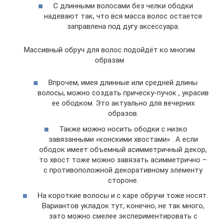
С длинными волосами без челки ободки
надевают так, что вся масса волос остается
заправлена под дугу аксессуара.
Массивный обруч для волос подойдёт ко многим
образам
Впрочем, имея длинные или средней длины
волосы, можно создать прическу-пучок , украсив
ее ободком. Это актуально для вечерних
образов.
Также можно носить ободки с низко
завязанными «конскими хвостами» . А если
ободок имеет объемный асимметричный декор,
то хвост тоже можно завязать асимметрично –
с противоположной декоративному элементу
стороне.
На короткие волосы и с каре обручи тоже носят.
Вариантов укладок тут, конечно, не так много,
зато можно смелее экспериментировать с