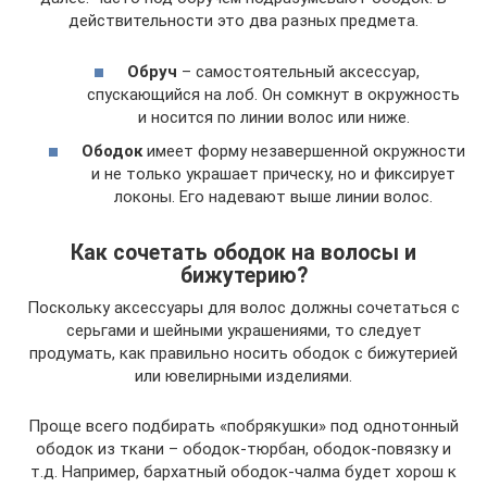
действительности это два разных предмета.
Обруч
– самостоятельный аксессуар,
спускающийся на лоб. Он сомкнут в окружность
и носится по линии волос или ниже.
Ободок
имеет форму незавершенной окружности
и не только украшает прическу, но и фиксирует
локоны. Его надевают выше линии волос.
Как сочетать ободок на волосы и
бижутерию?
Поскольку аксессуары для волос должны сочетаться с
серьгами и шейными украшениями, то следует
продумать, как правильно носить ободок с бижутерией
или ювелирными изделиями.
Проще всего подбирать «побрякушки» под однотонный
ободок из ткани – ободок-тюрбан, ободок-повязку и
т.д. Например, бархатный ободок-чалма будет хорош к