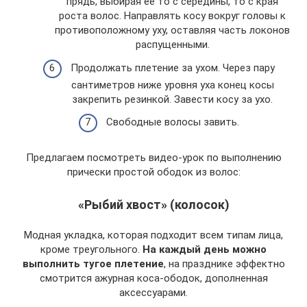
прядь, выбирая ее то с середины, то с края
роста волос. Направлять косу вокруг головы к
противоположному уху, оставляя часть локонов
распущенными.
Продолжать плетение за ухом. Через пару
сантиметров ниже уровня уха конец косы
закрепить резинкой. Завести косу за ухо.
Свободные волосы завить.
Предлагаем посмотреть видео-урок по выполнению
прически простой ободок из волос:
«Рыбий хвост» (колосок)
Модная укладка, которая подходит всем типам лица,
кроме треугольного.
На каждый день можно
выполнить тугое плетение
, на празднике эффектно
смотрится ажурная коса-ободок, дополненная
аксессуарами.