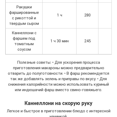
Ракушки
фаршированные
1 ч
280
+4
с рикоттой и
твердым сыром
Каннеллони с
фаршем под
1 ч 30 мин
245
+4
томатным
соусом
Полезные советы: • Для ускорения процесса
приготовления макароны можно предварительно
отварить до полуготовности. • В фарш рекомендуется
так же добавлять зелень и приправы по вкусу. • Для
снижения калорийности можно использовать куриный
или индюшачий фарш вместо свино-говяжьего.
Каннеллони на скорую руку
Легкое и быстрое в приготовлении блюдо с интересной
начинкой.