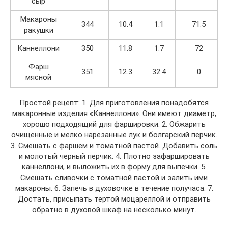
сыр
Макароны
344
10.4
1.1
71.5
ракушки
Каннеллони
350
11.8
1.7
72
Фарш
351
12.3
32.4
0
мясной
Простой рецепт: 1. Для приготовления понадобятся
макаронные изделия «Каннеллони». Они имеют диаметр,
хорошо подходящий для фаршировки. 2. Обжарить
очищенные и мелко нарезанные лук и болгарский перчик.
3. Смешать с фаршем и томатной пастой. Добавить соль
и молотый черный перчик. 4. Плотно зафаршировать
каннеллони, и выложить их в форму для выпечки. 5.
Смешать сливочки с томатной пастой и залить ими
макароны. 6. Запечь в духовочке в течение получаса. 7.
Достать, присыпать тертой моцареллой и отправить
обратно в духовой шкаф на несколько минут.