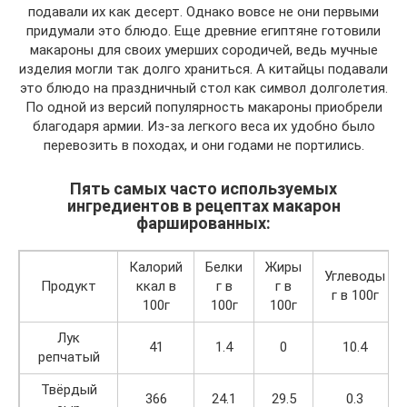
подавали их как десерт. Однако вовсе не они первыми
придумали это блюдо. Еще древние египтяне готовили
макароны для своих умерших сородичей, ведь мучные
изделия могли так долго храниться. А китайцы подавали
это блюдо на праздничный стол как символ долголетия.
По одной из версий популярность макароны приобрели
благодаря армии. Из-за легкого веса их удобно было
перевозить в походах, и они годами не портились.
Пять самых часто используемых
ингредиентов в рецептах макарон
фаршированных:
Калорий
Белки
Жиры
Углеводы
Продукт
ккал в
г в
г в
г в 100г
100г
100г
100г
Лук
41
1.4
0
10.4
репчатый
Твёрдый
366
24.1
29.5
0.3