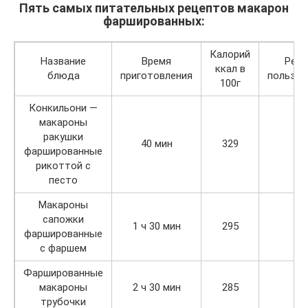
Пять самых питательных рецептов макарон
фаршированных:
Калорий
Название
Время
Рейт
ккал в
блюда
приготовления
пользов
100г
Конкильони —
макароны
ракушки
40 мин
329
+2
фаршированные
рикоттой с
песто
Макароны
сапожки
1 ч 30 мин
295
+3
фаршированные
с фаршем
Фаршированные
макароны
2 ч 30 мин
285
+7
трубочки