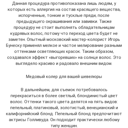
Данная процедура противопоказана лишь людям, у
которых есть аллергия на состав красящего вещества,
испорченные, тонкие и тусклые пряди, после
предыдущего окрашивания или завивки. Также
процедуру не стоит выполнять обладательницам
кудрявых волос, потому что переход цвета будет не
заметен. Опытный московский мастер-колорист Игорь
Бунеску применял мелкое и частое мелирование разными
оттенками осветляющих красок. Таким образом,
создавался эффект «выгоревших» на солнце волос. Это
выглядело красиво и радовало внешним видом.
Медовый колер для вашей шевелюры
В дальнейшем, для съемок потребовалось
перекраситься в более светлый, блондинистый цвет
волос. Оттенки такого цвета делятся на пять видов:
пепельный, платиновый, золотистый, венецианский и
калифорнийский блонд. Пепельный блонд предпочитают
актрисы Голливуда. Он подходит практически любому
типу женщин.