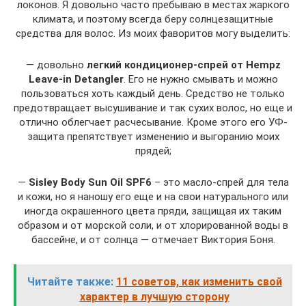
локонов. Я довольно часто пребываю в местах жаркого
климата, и поэтому всегда беру солнцезащитные
средства для волос. Из моих фаворитов могу выделить:
— довольно
легкий кондиционер-спрей от Hempz
Leave-in Detangler
. Его не нужно смывать и можно
пользоваться хоть каждый день. Средство не только
предотвращает высушивание и так сухих волос, но еще и
отлично облегчает расчесывание. Кроме этого его УФ-
защита препятствует изменению и выгоранию моих
прядей;
—
Sisley Body Sun Oil SPF6
– это масло-спрей для тела
и кожи, но я наношу его еще и на свои натурального или
иногда окрашенного цвета пряди, защищая их таким
образом и от морской соли, и от хлорированной воды в
бассейне, и от солнца — отмечает Виктория Боня.
Читайте также:
11 советов, как изменить свой
характер в лучшую сторону