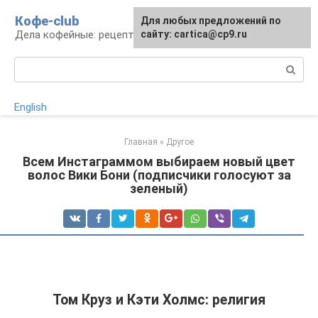
Перейти
Кофе-club
Для любых предложений по
к
Дела кофейные: рецепты и приготовление
сайту: cartica@cp9.ru
контенту
Поиск:
English
Главная
»
Другое
Всем Инстаграммом выбираем новый цвет
волос Вики Бони (подписчики голосуют за
зеленый)
Том Круз и Кэти Холмс: религия