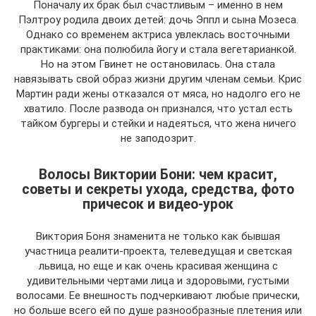
Поначалу их брак был счастливым – именно в нем
Пэлтроу родила двоих детей: дочь Эппл и сына Мозеса.
Однако со временем актриса увлеклась восточными
практиками: она полюбила йогу и стала вегетарианкой.
Но на этом Гвинет не остановилась. Она стала
навязывать свой образ жизни другим членам семьи. Крис
Мартин ради жены отказался от мяса, но надолго его не
хватило. После развода он признался, что устал есть
тайком бургеры и стейки и надеяться, что жена ничего
не заподозрит.
Волосы Виктории Бони: чем красит,
советы и секреты ухода, средства, фото
причесок и видео-урок
Виктория Боня знаменита не только как бывшая
участница реалити-проекта, телеведущая и светская
львица, но еще и как очень красивая женщина с
удивительными чертами лица и здоровыми, густыми
волосами. Ее внешность подчеркивают любые прически,
но больше всего ей по душе разнообразные плетения или