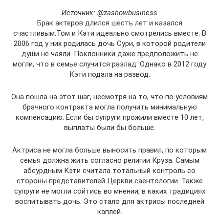
Источник: @zashowbusiness
Брак актеров длился шесть лет и казался
счастливым.Том и Кэти идеально смотрелись вместе. В
2006 год у них родилась дочь Сури, в которой родители
души не чаяли. Поклонники даже предположить не
могли, что в семье случится разлад. Однако в 2012 году
Кэти подала на развод.
Она пошла на этот шаг, несмотря на то, что по условиям
брачного контракта могла получить минимальную
компенсацию. Если бы супруги прожили вместе 10 лет,
выплаты были бы больше.
Актриса не могла больше выносить правил, по которым
семья должна жить согласно религии Круза. Самым
абсурдным Кэти считала тотальный контроль со
стороны представителей Церкви саентологии. Также
супруги не могли сойтись во мнении, в каких традициях
воспитывать дочь. Это стало для актрисы последней
каплей.