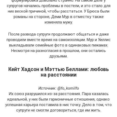
формулировка довольно странно. На самом деле у
супругов начались проблемы в постели, и это стало для
них веской причиной, чтобы расстаться. У Брюса были
романы на стороне, Деми Мур в отместку также
изменяла мужу.
После развода супруги продолжают общаться и даже
проводили вместе время на самоизоляции. Мур и Уиллис
выкладывали семейные фото в одинаковых пижамах.
Несмотря на разногласия в прошлом, они остались
друзьями.
Кейт Хадсон и Мэттью Беллами: любовь
на расстоянии
Источник: @fo_komilfo
Их союз разрушился из-за расстояния. Пара казалась
идеальной, у них были гармоничные отношения, однако
успешная карьера поставила в них точку. Дело в том, что
супруги не смогли договориться, где им жить.