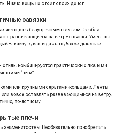
ть. Иначе вещь не стоит своих денег.
тичные завязки
ых женщин с безупречным прессом. Особой
ают развивающиеся на ветру завязки. Уместны
йся книзу рукав и даже глубокое декольте.
й стиль, комбинируется практически с любыми
ментами “низа”.
сками или крупными серьгами-кольцами. Ленты
 или вовсе оставлять развевающимися на ветру.
ично, по-летнему.
рытые плечи
ь знаменитостям. Необязательно приобретать