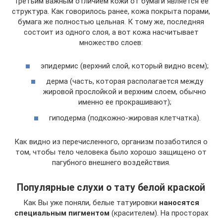
Третьим важным отличием кожи от бумаги является ее
структура. Как говорилось ранее, кожа покрыта порами,
бумага же полностью цельная. К тому же, последняя
состоит из одного слоя, а вот кожа насчитывает
множество слоев:
эпидермис (верхний слой, который видно всем);
дерма (часть, которая располагается между
жировой прослойкой и верхним слоем, обычно
именно ее прокрашивают);
гиподерма (подкожно-жировая клетчатка).
Как видно из перечисленного, организм позаботился о
том, чтобы тело человека было хорошо защищено от
пагубного внешнего воздействия.
Популярные слухи о тату белой краской
Как Вы уже поняли, белые татуировки
наносятся
специальным пигментом
(красителем). На просторах