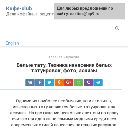
Перейти
Кофе-club
Для любых предложений по
к
Дела кофейные: рецепты и приготовление
сайту: cartica@cp9.ru
контенту
Поиск:
English
Главная
»
Красота
Белые тату. Техника нанесения белых
татуировок, фото, эскизы
Одними из наиболее необычных, но и стильных,
изысканных тату являются белые татуировки для
девушек. На протяжении нескольких лет они по праву
считаются едва ли не самыми модными среди всех
современных стилей нанесения нательных рисунков.