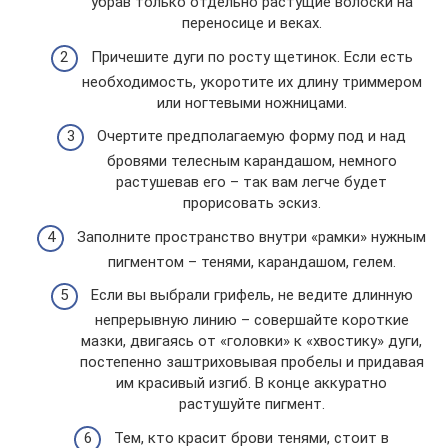
убрав только отдельно растущие волоски на
переносице и веках.
Причешите дуги по росту щетинок. Если есть
необходимость, укоротите их длину триммером
или ногтевыми ножницами.
Очертите предполагаемую форму под и над
бровями телесным карандашом, немного
растушевав его – так вам легче будет
прорисовать эскиз.
Заполните пространство внутри «рамки» нужным
пигментом – тенями, карандашом, гелем.
Если вы выбрали грифель, не ведите длинную
непрерывную линию – совершайте короткие
мазки, двигаясь от «головки» к «хвостику» дуги,
постепенно заштриховывая пробелы и придавая
им красивый изгиб. В конце аккуратно
растушуйте пигмент.
Тем, кто красит брови тенями, стоит в