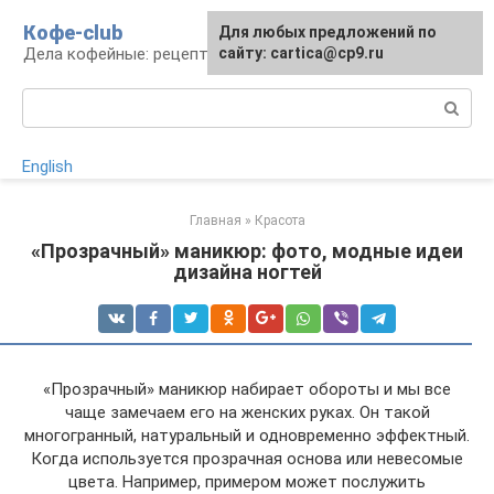
Перейти
Кофе-club
Для любых предложений по
к
Дела кофейные: рецепты и приготовление
сайту: cartica@cp9.ru
контенту
Поиск:
English
Главная
»
Красота
«Прозрачный» маникюр: фото, модные идеи
дизайна ногтей
«Прозрачный» маникюр набирает обороты и мы все
чаще замечаем его на женских руках. Он такой
многогранный, натуральный и одновременно эффектный.
Когда используется прозрачная основа или невесомые
цвета. Например, примером может послужить