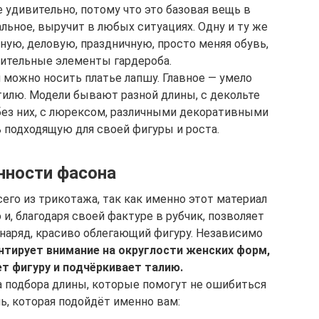
 удивительно, потому что это базовая вещь в
льное, выручит в любых ситуациях. Одну и ту же
ую, деловую, праздничную, просто меняя обувь,
нительные элементы гардероба.
 можно носить платье лапшу. Главное — умело
тилю. Модели бывают разной длины, с декольте
без них, с люрексом, различными декоративными
 подходящую для своей фигуры и роста.
нности фасона
его из трикотажа, так как именно этот материал
и, благодаря своей фактуре в рубчик, позволяет
 наряд, красиво облегающий фигуру. Независимо
нтирует внимание на округлости женских форм,
т фигуру и подчёркивает талию.
 подбора длины, которые помогут не ошибиться
ь, которая подойдёт именно вам: