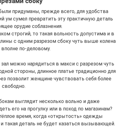
зрезами сбоку
были придуманы, прежде всего, для удобства
й ум сумел превратить эту практичную деталь
оящее орудие соблазнения.
ком строгий, то такая вольность допустима и в
лины с одним разрезом сбоку чуть выше колена
 вполне по-деловому.
 зал можно нарядиться в макси с разрезом чуть
одной стороны, длинное платье традиционно для
зрез позволит женщине чувствовать себя более
свободно.
 бокам выглядит несколько вольно и даже
еть его на прогулку или в поход по магазинам?
 тёплое время, когда «открытость» одежды
 и такая деталь не будет казаться вызывающей.