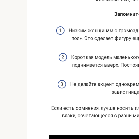
Запомните
Низким женщинам с громоздк
пол». Это сделает фигуру е
Короткая модель маленьког
поднимается вверх. Постоя
Не делайте акцент одновреме
завистница
Если есть сомнения, лучше носить п
вязки, сочетающееся с разными