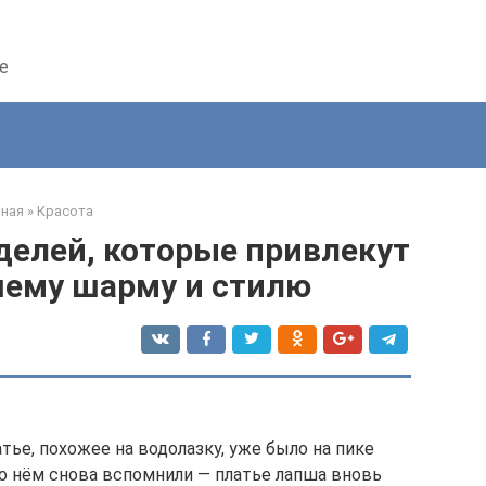
е
вная
»
Красота
делей, которые привлекут
шему шарму и стилю
ье, похожее на водолазку, уже было на пике
 о нём снова вспомнили — платье лапша вновь