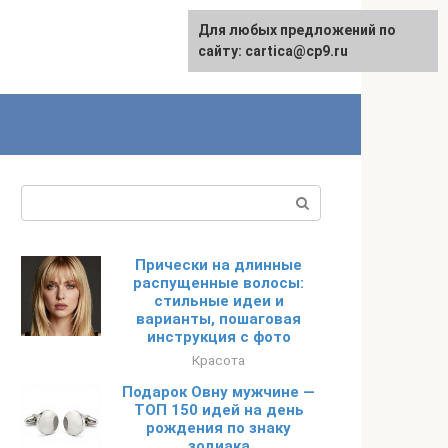
Для любых предложений по
English
сайту: cartica@cp9.ru
Поиск:
Прически на длинные
распущенные волосы:
стильные идеи и
варианты, пошаговая
инструкция с фото
Красота
Подарок Овну мужчине —
ТОП 150 идей на день
рождения по знаку
зодиака