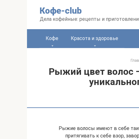
Перейти
Кофе-club
к
контенту
Дела кофейные: рецепты и приготовлени
Кофе
Красота и здоровье
Гла
Рыжий цвет волос 
уникальног
Рыжие волосы имеют в себе таи
притягивать к себе взор, зав