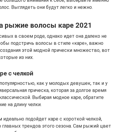
те большого внимания к себе, выбирайте именно
лос. Выглядеть они будут легко и нежно.
а рыжие волосы каре 2021
сивых в своем роде, однако идет она далеко не
тобы подстричь волосы в стиле «каре», важно
 создания этой модной прически множество, вот
оторые из них.
ре с челкой
популярностью, как у молодых девушек, так и у
версальная прическа, которая за долгое время
классической. Выбирая модное каре, обратите
ие на длину челки.
ам идеально подойдет каре с короткой челкой,
з главных трендов этого сезона. Сам рыжий цвет