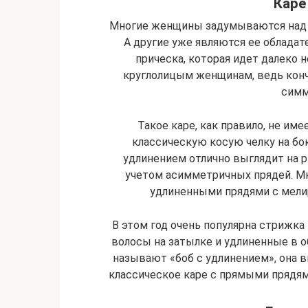
Каре
Многие женщины задумываются над т
А другие уже являются ее обладат
прическа, которая идет далеко 
круглолицым женщинам, ведь конч
симм
Такое каре, как правило, не им
классическую косую челку на бок
удлинением отлично выглядит на р
учетом асимметричных прядей. М
удлиненными прядями с мели
В этом год очень популярна стрижка
волосы на затылке и удлиненные в об
называют «боб с удлинением», она в
классическое каре с прямыми прядям