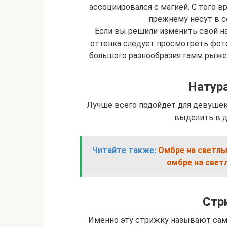
ассоциировался с магией. С того в
прежнему несут в се
Если вы решили изменить свой н
оттенка следует просмотреть фото
большого разнообразия гамм рыжег
Натур
Лучше всего подойдёт для девушек
выделить в д
Читайте также:
Омбре на светлы
омбре на свет
Стр
Именно эту стрижку называют само