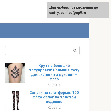
Для любых предложений по
English
сайту: cartica@cp9.ru
Поиск:
Крутые большие
татуировки! Большие тату
для женщин и мужчин —
фото
Красота
Сапоги на платформе: 100
фото сапог на толстой
подошве
Красота