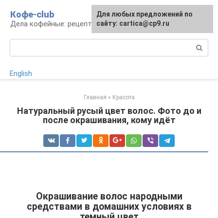
Перейти
Кофе-club
Для любых предложений по
к
Дела кофейные: рецепты и приготовление
сайту: cartica@cp9.ru
контенту
Поиск:
English
Главная
»
Красота
Натуральный русый цвет волос. Фото до и
после окрашивания, кому идёт
Окрашивание волос народными
средствами в домашних условиях в
темный цвет