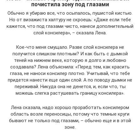
почистила зону под глазами
Обычно я убираю все, что осыпалось, пушистой кистью.
Но от визажиста халтуру не скроешь: «Даже если тебе
кажется, что под глазами чисто, нанеси дополнительный
слой консилера», – сказала Лена.
Кое-что меня смущало. Разве слой консилера не
получится слишком плотным? И как быть с дымкой
теней на нижнем веке, которую я долго и любовно
создавала? Лена объяснила: «Перед тем, как красить
глаза, не наноси консилер плотно. Учитывай, что тебе
придется нанести еще один слой. А по поводу дымки не
переживай. Никуда она не денется, и, если что, ты
можешь слегка растушевать границу консилера».
Лена сказала, надо хорошо проработать консилером
область возле переносицы, потому что темные круги
бывают не только под глазами, – обычно еще и в этой
зоне.