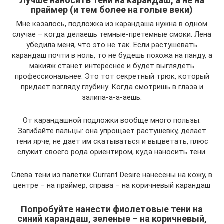
Лучше наносить тени на карандаш, а не на
праймер (и тем более на голые веки)
Мне казалось, подложка из карандаша нужна в одном
случае – когда делаешь темные-претемные смоки. Лена
убедила меня, что это не так. Если растушевать
карандаш почти в ноль, то не будешь похожа на панду, а
макияж станет интереснее и будет выглядеть
профессиональнее. Это тот секретный трюк, который
придает взгляду глубину. Когда смотришь в глаза и
залипа-а-а-аешь.
От карандашной подложки вообще много пользы.
Загибайте пальцы: она упрощает растушевку, делает
тени ярче, не дает им скатываться и выцветать, плюс
служит своего рода ориентиром, куда наносить тени.
Слева тени из палетки Currant Desire нанесены на кожу, в
центре – на праймер, справа – на коричневый карандаш
Попробуйте нанести фиолетовые тени на
синий карандаш, зеленые – на коричневый,