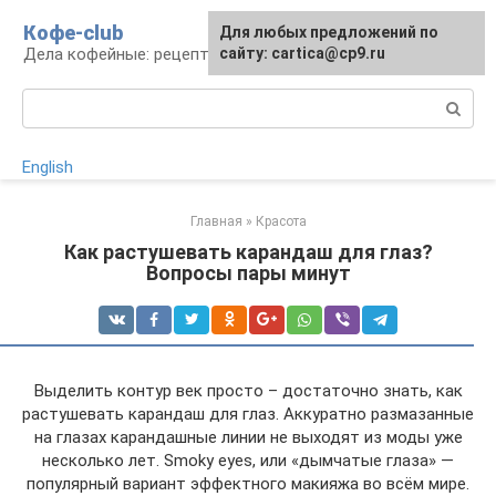
Перейти
Кофе-club
Для любых предложений по
к
Дела кофейные: рецепты и приготовление
сайту: cartica@cp9.ru
контенту
Поиск:
English
Главная
»
Красота
Как растушевать карандаш для глаз?
Вопросы пары минут
Выделить контур век просто – достаточно знать, как
растушевать карандаш для глаз. Аккуратно размазанные
на глазах карандашные линии не выходят из моды уже
несколько лет. Smoky eyes, или «дымчатые глаза» —
популярный вариант эффектного макияжа во всём мире.