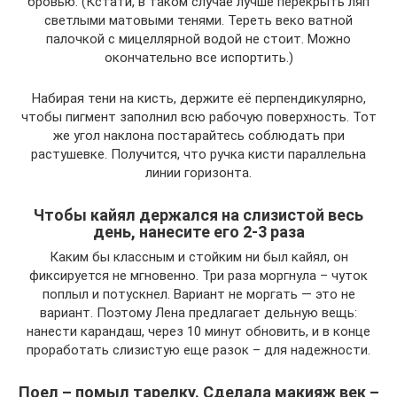
бровью. (Кстати, в таком случае лучше перекрыть ляп
светлыми матовыми тенями. Тереть веко ватной
палочкой с мицеллярной водой не стоит. Можно
окончательно все испортить.)
Набирая тени на кисть, держите её перпендикулярно,
чтобы пигмент заполнил всю рабочую поверхность. Тот
же угол наклона постарайтесь соблюдать при
растушевке. Получится, что ручка кисти параллельна
линии горизонта.
Чтобы кайял держался на слизистой весь
день, нанесите его 2-3 раза
Каким бы классным и стойким ни был кайял, он
фиксируется не мгновенно. Три раза моргнула – чуток
поплыл и потускнел. Вариант не моргать — это не
вариант. Поэтому Лена предлагает дельную вещь:
нанести карандаш, через 10 минут обновить, и в конце
проработать слизистую еще разок – для надежности.
Поел – помыл тарелку. Сделала макияж век –