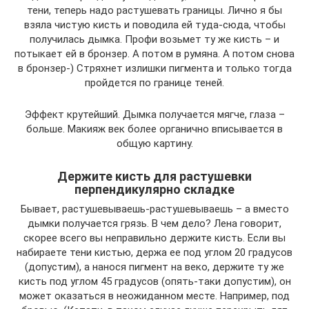
тени, теперь надо растушевать границы. Лично я бы
взяла чистую кисть и поводила ей туда-сюда, чтобы
получилась дымка. Профи возьмет ту же кисть – и
потыкает ей в бронзер. А потом в румяна. А потом снова
в бронзер-) Стряхнет излишки пигмента и только тогда
пройдется по границе теней.
Эффект крутейший. Дымка получается мягче, глаза –
больше. Макияж век более органично вписывается в
общую картину.
Держите кисть для растушевки
перпендикулярно складке
Бывает, растушевываешь-растушевываешь – а вместо
дымки получается грязь. В чем дело? Лена говорит,
скорее всего вы неправильно держите кисть. Если вы
набираете тени кистью, держа ее под углом 20 градусов
(допустим), а нанося пигмент на веко, держите ту же
кисть под углом 45 градусов (опять-таки допустим), он
может оказаться в неожиданном месте. Например, под