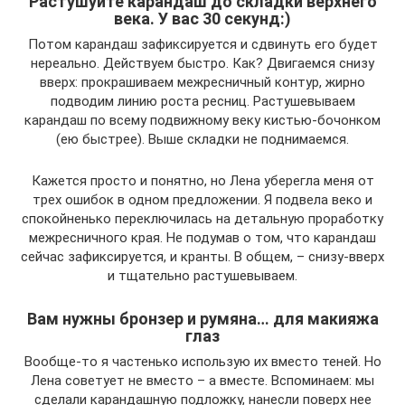
Растушуйте карандаш до складки верхнего
века. У вас 30 секунд:)
Потом карандаш зафиксируется и сдвинуть его будет
нереально. Действуем быстро. Как? Двигаемся снизу
вверх: прокрашиваем межресничный контур, жирно
подводим линию роста ресниц. Растушевываем
карандаш по всему подвижному веку кистью-бочонком
(ею быстрее). Выше складки не поднимаемся.
Кажется просто и понятно, но Лена уберегла меня от
трех ошибок в одном предложении. Я подвела веко и
спокойненько переключилась на детальную проработку
межресничного края. Не подумав о том, что карандаш
сейчас зафиксируется, и кранты. В общем, – снизу-вверх
и тщательно растушевываем.
Вам нужны бронзер и румяна… для макияжа
глаз
Вообще-то я частенько использую их вместо теней. Но
Лена советует не вместо – а вместе. Вспоминаем: мы
сделали карандашную подложку, нанесли поверх нее