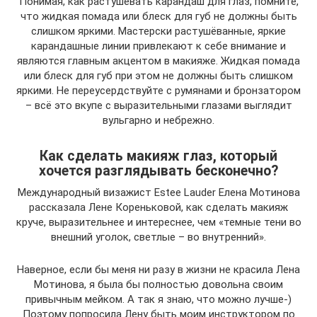
Понимая, как растушевать карандаш для глаз, помните,
что жидкая помада или блеск для губ не должны быть
слишком яркими. Мастерски растушёванные, яркие
карандашные линии привлекают к себе внимание и
являются главным акцентом в макияже. Жидкая помада
или блеск для губ при этом не должны быть слишком
яркими. Не переусердствуйте с румянами и бронзатором
– всё это вкупе с выразительными глазами выглядит
вульгарно и небрежно.
Как сделать макияж глаз, который
хочется разглядывать бесконечно?
Международный визажист Estee Lauder Елена Мотинова
рассказала Лене Кореньковой, как сделать макияж
круче, выразительнее и интереснее, чем «темные тени во
внешний уголок, светлые – во внутренний».
Наверное, если бы меня ни разу в жизни не красила Лена
Мотинова, я была бы полностью довольна своим
привычным мейком. А так я знаю, что можно лучше-)
Поэтому попросила Лену быть моим инструктором по