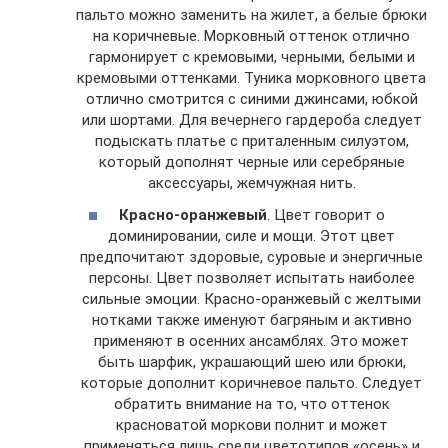
пальто можно заменить на жилет, а белые брюки
на коричневые. Морковный оттенок отлично
гармонирует с кремовыми, черными, белыми и
кремовыми оттенками. Туника морковного цвета
отлично смотрится с синими джинсами, юбкой
или шортами. Для вечернего гардероба следует
подыскать платье с приталенным силуэтом,
который дополнят черные или серебряные
аксессуары, жемчужная нить.
Красно-оранжевый
. Цвет говорит о
доминировании, силе и мощи. Этот цвет
предпочитают здоровые, суровые и энергичные
персоны. Цвет позволяет испытать наиболее
сильные эмоции. Красно-оранжевый с желтыми
нотками также именуют багряным и активно
применяют в осенних ансамблях. Это может
быть шарфик, украшающий шею или брюки,
которые дополнит коричневое пальто. Следует
обратить внимание на то, что оттенок
красноватой моркови полнит и может
применяться лишь среди цветотипов «осень» и