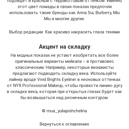
подойдет и красный с терракотовым оттенком. Именно
этот цвет помады в своих показах предпочли
использовать такие бренды как Anna Sui, Burberry, Miu
Miu и многие другие.
Выбор редакции: Как красиво накрасить глаза тенями
Акцент на складку
На модных показах не устают изобретать все более
оригинальные варианты мейкапа – в противовес
классическим. Например, некоторые визажисты
предлагают подводить складку века. Используйте
лайнер вроде Vivid Brights Eyeliner в неоновых оттенках
от NYX Professional Makeup, чтобы провести линию-дугу
в складке века, которая при открытых глазах будет как
бы возвышаться над ресничным контуром.
© mua_yuliapishchelina
Вернуться к оглавлению