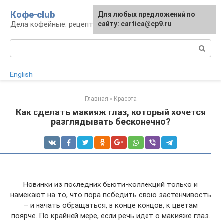
Перейти
Кофе-club
Для любых предложений по
к
Дела кофейные: рецепты и приготовление
сайту: cartica@cp9.ru
контенту
Поиск:
English
Главная
»
Красота
Как сделать макияж глаз, который хочется
разглядывать бесконечно?
Новинки из последних бьюти-коллекций только и
намекают на то, что пора победить свою застенчивость
– и начать обращаться, в конце концов, к цветам
поярче. По крайней мере, если речь идет о макияже глаз.