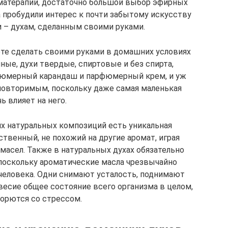
оматерапии, достаточно большой выбор эфирных
 пробудили интерес к почти забытому искусству
 – духам, сделанным своими руками.
ете сделать своими руками в домашних условиях
ные, духи твердые, спиртовые и без спирта,
рфюмерный карандаш и парфюмерный крем, и уж
повторимым, поскольку даже самая маленькая
ь влияет на него.
 натуральных композиций есть уникальная
твенный, не похожий на другие аромат, играя
асел. Также в натуральных духах обязательно
поскольку ароматические масла чрезвычайно
человека. Одни снимают усталость, поднимают
весие общее состояние всего организма в целом,
борются со стрессом.