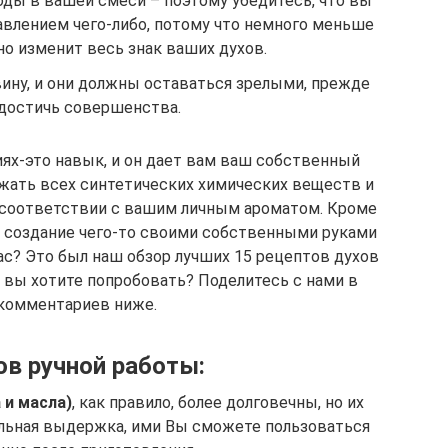
воды в вашей смеси – поэтому убедитесь, что вы
влением чего-либо, потому что немного меньше
но изменит весь знак ваших духов.
ину, и они должны оставаться зрелыми, прежде
достичь совершенства.
ях-это навык, и он дает вам ваш собственный
жать всех синтетических химических веществ и
 соответствии с вашим личным ароматом. Кроме
то создание чего-то своими собственными руками
ас? Это был наш обзор лучших 15 рецептов духов
х вы хотите попробовать? Поделитесь с нами в
 комментариев ниже.
в ручной работы:
 и масла)
, как правило, более долговечны, но их
ельная выдержка, ими Вы сможете пользоваться