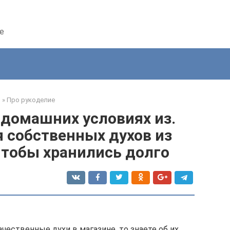
е
я
»
Про рукоделие
 домашних условиях из.
 собственных духов из
Чтобы хранились долго
чественные духи в магазине, то знаете об их