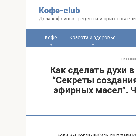
Перейти
Кофе-club
к
контенту
Дела кофейные: рецепты и приготовлени
Кофе
Красота и здоровье
Главна
Как сделать духи в
“Секреты создания
эфирных масел”. 
Если Вы когда-нибудь покупали ка