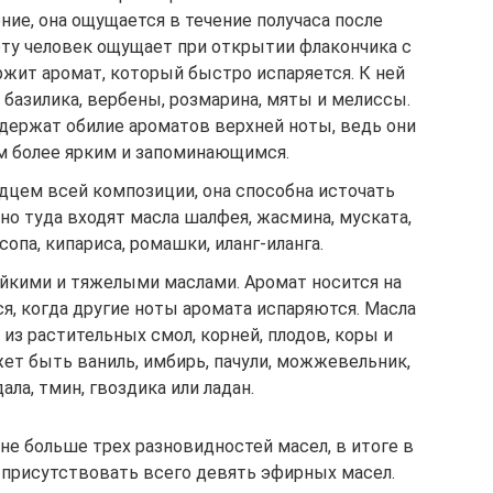
ние, она ощущается в течение получаса после
ту человек ощущает при открытии флакончика с
ржит аромат, который быстро испаряется. К ней
 базилика, вербены, розмарина, мяты и мелиссы.
одержат обилие ароматов верхней ноты, ведь они
 более ярким и запоминающимся.
дцем всей композиции, она способна источать
но туда входят масла шалфея, жасмина, муската,
сопа, кипариса, ромашки, иланг-иланга.
йкими и тяжелыми маслами. Аромат носится на
ся, когда другие ноты аромата испаряются. Масла
из растительных смол, корней, плодов, коры и
жет быть ваниль, имбирь, пачули, можжевельник,
ала, тмин, гвоздика или ладан.
не больше трех разновидностей масел, в итоге в
присутствовать всего девять эфирных масел.