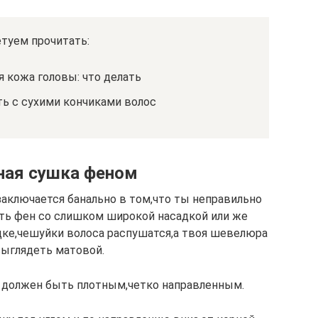
туем прочитать:
 кожа головы: что делать
ть с сухими кончиками волос
ная сушка феном
заключается банально в том,что ты неправильно
ть фен со слишком широкой насадкой или же
дке,чешуйки волоса распушатся,а твоя шевелюра
выглядеть матовой.
ха должен быть плотным,четко направленным.