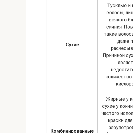
Тусклые и 
волосы, л
всякого бл
сияния. По
такие воло
даже 
Сухие
расчесыв
Причиной сух
являет
недостат
количество 
кислоро
Жирные у к
сухие у кончи
частого испо
краски для
злоупотре
Комбинированные