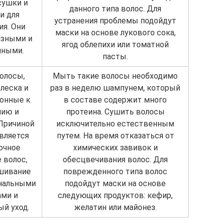
сушки и
данного типа волос. Для
и для
устранения проблемы подойдут
я. Они
маски на основе лукового сока,
язными и
ягод облепихи или томатной
нными.
пасты.
олосы,
Мыть такие волосы необходимо
леска и
раз в неделю шампунем, который
лонные к
в составе содержит много
нию и
протеина. Сушить волосы
Причиной
исключительно естественным
вляется
путем. На время отказаться от
очное
химических завивок и
 волос,
обесцвечивания волос. Для
ашивание
поврежденного типа волос
нальными
подойдут маски на основе
ами и
следующих продуктов: кефир,
й уход.
желатин или майонез.