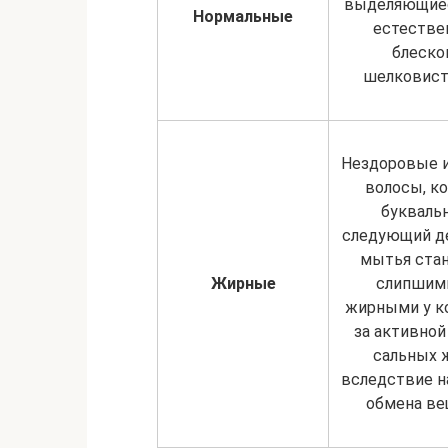
выделяющие
Нормальные
естеств
блеско
шелковис
Нездоровые 
волосы, к
буквальн
следующий д
мытья ста
Жирные
слипшим
жирными у ко
за активной
сальных 
вследствие 
обмена в