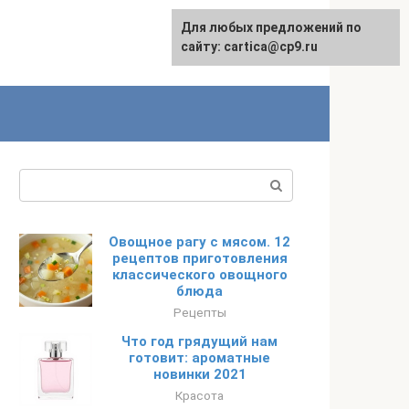
Для любых предложений по
English
сайту: cartica@cp9.ru
Поиск:
Овощное рагу с мясом. 12
рецептов приготовления
классического овощного
блюда
Рецепты
Что год грядущий нам
готовит: ароматные
новинки 2021
Красота