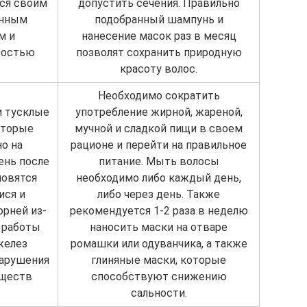
ся своим
допустить сечения. Правильно
енным
подобранный шампунь и
м и
нанесение масок раз в месяц
тостью
позволят сохранить природную
красоту волос.
Необходимо сократить
и тусклые
употребление жирной, жареной,
оторые
мучной и сладкой пищи в своем
о на
рационе и перейти на правильное
ень после
питание. Мыть волосы
новятся
необходимо либо каждый день,
ися и
либо через день. Также
рней из-
рекомендуется 1-2 раза в неделю
 работы
наносить маски на отваре
желез
ромашки или одуванчика, а также
нарушения
глиняные маски, которые
еществ
способствуют снижению
сальности.