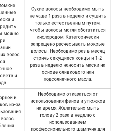
ломкие
Сухие волосы необходимо мыть
ишенные
не чаще 1 раза в неделю и сушить
еска и
только естественным путем,
вредить
чтобы волосы могли обогатиться
сы можно
кислородом. Категорически
при
запрещено расчесывать мокрые
ании.
волосы. Необходимо раз в месяц
их волос
стричь секущиеся концы и 1-2
ся
раза в неделю наносить маски на
очное
основе оливкового или
света и
подсолнечного масла.
да.
Необходимо отказаться от
орней и
использования фенов и утюжков
ков из-за
на время. Желательно мыть
льзования
голову 2 раза в неделю с
 волос,
использованием
бления
профессионального шампуня для