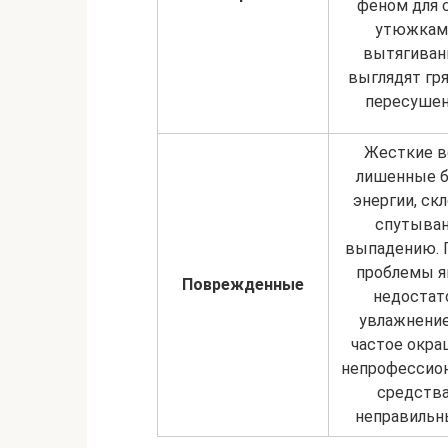
феном для 
утюжкам
вытягивани
выглядят гр
пересуше
Жесткие в
лишенные б
энергии, ск
спутыва
выпадению. 
проблемы я
Поврежденные
недостат
увлажнение
частое окр
непрофессио
средств
неправильны