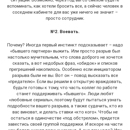
ситуации. Возможно, через год вы со смехом будете
вспоминать, как хотели бросить все, а сейчас человек в
соседнем кабинете для вас уже ничего не значит –
просто сотрудник.
№2. Воевать.
Почему? Иногда первый инстинкт подсказывает – надо
«бывшего партнера» выжить. Или просто разрыв был
настолько мучительным, что слова доброго не хочется
сказать, а вот недобрых фраз, «обидок» и списков
прегрешений накопилось. Особенно если инициатором
разрыва были не вы. Вот он – повод высказать все
«предателю». Если вы решили в открытую враждовать,
будьте готовы к тому, что часть коллег по работе
станет поддерживать «бывшего». Люди любят
«любовные сериалы», поэтому будут пытаться узнать
подробности вашего разрыва, а также судачить, кто из
вас виноват, и делать ставки «кто кого». Чтобы не
остаться в одиночестве «под обстрелом», придется
завестись своей группой поддержки. И вскоре на части