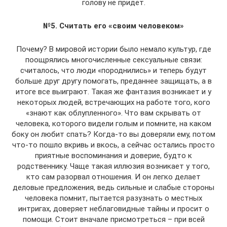
голову не придет.
№5. Считать его «своим человеком»
Почему? В мировой истории было немало культур, где
поощрялись многочисленные сексуальные связи:
считалось, что люди «породнились» и теперь будут
больше друг другу помогать, преданнее защищать, а в
итоге все выиграют. Такая же фантазия возникает и у
некоторых людей, встречающих на работе того, кого
«знают как облупленного». Что вам скрывать от
человека, которого видели голым и помните, на каком
боку он любит спать? Когда-то вы доверяли ему, потом
что-то пошло вкривь и вкось, а сейчас остались просто
приятные воспоминания и доверие, будто к
родственнику. Чаще такая иллюзия возникает у того,
кто сам разорвал отношения. И он легко делает
деловые предложения, ведь сильные и слабые стороны
человека помнит, пытается разузнать о местных
интригах, доверяет неблаговидные тайны и просит о
помощи. Стоит вначале присмотреться – при всей