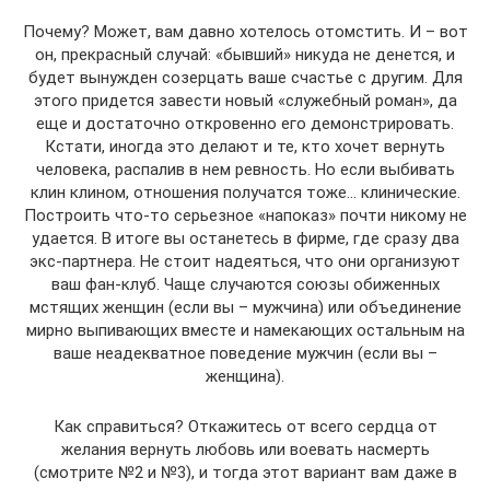
Почему? Может, вам давно хотелось отомстить. И – вот
он, прекрасный случай: «бывший» никуда не денется, и
будет вынужден созерцать ваше счастье с другим. Для
этого придется завести новый «служебный роман», да
еще и достаточно откровенно его демонстрировать.
Кстати, иногда это делают и те, кто хочет вернуть
человека, распалив в нем ревность. Но если выбивать
клин клином, отношения получатся тоже… клинические.
Построить что-то серьезное «напоказ» почти никому не
удается. В итоге вы останетесь в фирме, где сразу два
экс-партнера. Не стоит надеяться, что они организуют
ваш фан-клуб. Чаще случаются союзы обиженных
мстящих женщин (если вы – мужчина) или объединение
мирно выпивающих вместе и намекающих остальным на
ваше неадекватное поведение мужчин (если вы –
женщина).
Как справиться? Откажитесь от всего сердца от
желания вернуть любовь или воевать насмерть
(смотрите №2 и №3), и тогда этот вариант вам даже в