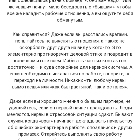
как болельщиков разных команд. А оно вам надо? Или
же «ваши» начнут мило беседовать с «бывшим», чтобы
все же наладить рабочие отношения, а вы ощутите себя
обманутым.
Как справиться? Даже если вы расстались врагами,
попытайтесь не выяснять отношения, а также не
оскорблять друг друга на виду у кого-то. Это
элементарно противоречит деловой этике и повредит в
конечном итоге всем. Избегать частых контактов
достаточно – и куда спокойнее для нервной системы. А
если необходимо высказаться по работе, говорите, не
переходя на личности. Никаких «ты любому нервы
вымотаешь» или «как был растяпой, так и остался».
Даже если вы хорошего мнения о бывшем партнере, не
удивляйтесь, если он первый начнет враждовать. Люди
меняются, нервы в стрессовой ситуации сдают. Бывают
случаи, когда «враг» начинает докладывать начальству
об ошибках экс-партнера в работе, опозданиях и других
промахах. Старайтесь выполнять свою работу