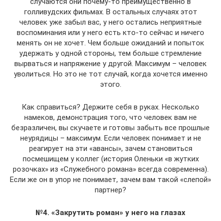
случаются они почему-то преимущественно в
голливудских фильмах. В остальных случаях этот
человек уже забыл вас, у него остались неприятные
воспоминания или у него есть кто-то сейчас и ничего
менять он не хочет. Чем больше ожиданий и попыток
удержать у одной стороны, тем больше стремление
вырваться и напряжение у другой. Максимум – человек
уволиться. Но это не тот случай, когда хочется именно
этого.
Как справиться? Держите себя в руках. Несколько
намеков, демонстрация того, что человек вам не
безразличен, вы скучаете и готовы забыть все прошлые
неурядицы – максимум. Если человек понимает и не
реагирует на эти «авансы», зачем становиться
посмешищем у коллег (история Оленьки «в жутких
розочках» из «Служебного романа» всегда современна).
Если же он в упор не понимает, зачем вам такой «слепой»
партнер?
№4. «Закрутить роман» у него на глазах