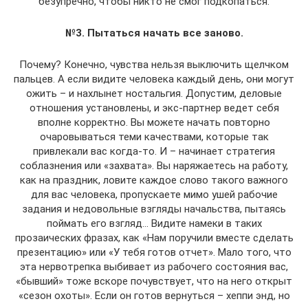
безупречно, чтобы никто не смог подкопаться.
№3. Пытаться начать все заново.
Почему? Конечно, чувства нельзя выключить щелчком
пальцев. А если видите человека каждый день, они могут
ожить – и нахлынет ностальгия. Допустим, деловые
отношения установлены, и экс-партнер ведет себя
вполне корректно. Вы можете начать повторно
очаровываться теми качествами, которые так
привлекали вас когда-то. И – начинает стратегия
соблазнения или «захвата». Вы наряжаетесь на работу,
как на праздник, ловите каждое слово такого важного
для вас человека, пропускаете мимо ушей рабочие
задания и недовольные взгляды начальства, пытаясь
поймать его взгляд… Видите намеки в таких
прозаических фразах, как «Нам поручили вместе сделать
презентацию» или «У тебя готов отчет». Мало того, что
эта нервотрепка выбивает из рабочего состояния вас,
«бывший» тоже вскоре почувствует, что на него открыт
«сезон охоты». Если он готов вернуться – хеппи энд, но