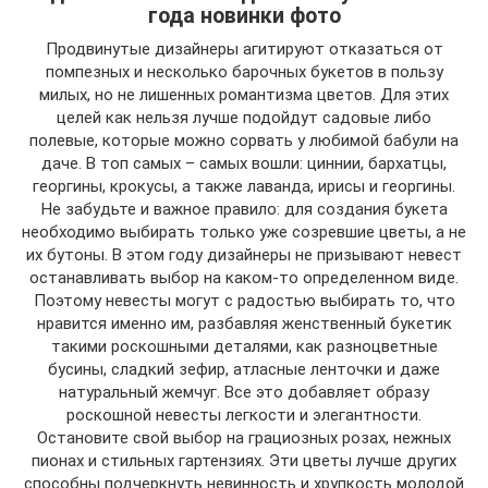
года новинки фото
Продвинутые дизайнеры агитируют отказаться от
помпезных и несколько барочных букетов в пользу
милых, но не лишенных романтизма цветов. Для этих
целей как нельзя лучше подойдут садовые либо
полевые, которые можно сорвать у любимой бабули на
даче. В топ самых – самых вошли: циннии, бархатцы,
георгины, крокусы, а также лаванда, ирисы и георгины.
Не забудьте и важное правило: для создания букета
необходимо выбирать только уже созревшие цветы, а не
их бутоны. В этом году дизайнеры не призывают невест
останавливать выбор на каком-то определенном виде.
Поэтому невесты могут с радостью выбирать то, что
нравится именно им, разбавляя женственный букетик
такими роскошными деталями, как разноцветные
бусины, сладкий зефир, атласные ленточки и даже
натуральный жемчуг. Все это добавляет образу
роскошной невесты легкости и элегантности.
Остановите свой выбор на грациозных розах, нежных
пионах и стильных гартензиях. Эти цветы лучше других
способны подчеркнуть невинность и хрупкость молодой