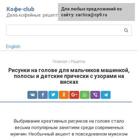
Перейти
Кофе-club
Для любых предложений по
к
Дела кофейные: рецепты и приготовление
сайту: cartica@cp9.ru
контенту
Поиск:
English
Главная
»
Рецепты
Рисунки на голове для мальчиков машинкой,
полосы и детские прически с узорами на
висках
Выбривание креативных рисунков на голове стало
весьма популярным занятием среди современных
мужчин. Необычный акцент в повседневном мужском