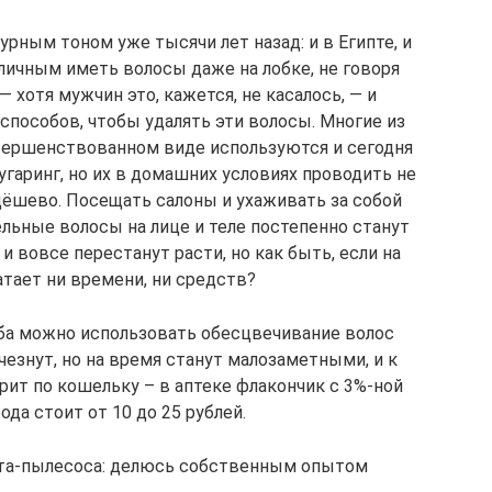
рным тоном уже тысячи лет назад: и в Египте, и
иличным иметь волосы даже на лобке, не говоря
— хотя мужчин это, кажется, не касалось, — и
особов, чтобы удалять эти волосы. Многие из
вершенствованном виде используются и сегодня
угаринг, но их в домашних условиях проводить не
едёшево. Посещать салоны и ухаживать за собой
ельные волосы на лице и теле постепенно станут
 вовсе перестанут расти, но как быть, если на
атает ни времени, ни средств?
оба можно использовать обесцвечивание волос
езнут, но на время станут малозаметными, и к
рит по кошельку – в аптеке флакончик с 3%-ной
да стоит от 10 до 25 рублей.
бота-пылесоса: делюсь собственным опытом