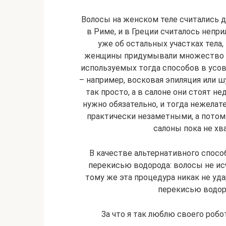
Волосы на женском теле считались ду
в Риме, и в Греции считалось непр
уже об остальных участках тела, 
женщины придумывали множество сп
используемых тогда способов в усо
– например, восковая эпиляция или ш
так просто, а в салоне они стоят н
нужно обязательно, и тогда нежелат
практически незаметными, а потом и
салоны пока не хв
В качестве альтернативного спос
перекисью водорода: волосы не исч
тому же эта процедура никак не уда
перекисью водоро
За что я так люблю своего ро