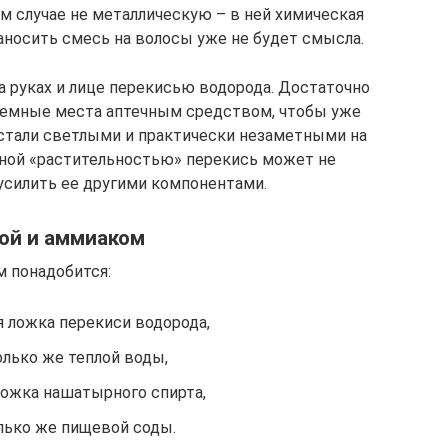
м случае не металлическую – в ней химическая
аносить смесь на волосы уже не будет смысла.
 руках и лице перекисью водорода. Достаточно
блемные места аптечным средством, чтобы уже
 стали светлыми и практически незаметными на
емной «растительностью» перекись может не
усилить ее другими компонентами.
ой и аммиаком
м понадобится:
я ложка перекиси водорода,
олько же теплой воды,
ложка нашатырного спирта,
лько же пищевой соды.