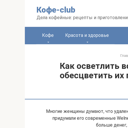
Перейти
Кофе-club
к
контенту
Дела кофейные: рецепты и приготовлени
Кофе
Красота и здоровье
Гла
Как осветлить в
обесцветить их
Многие женщины думают, что удалени
придумали его современные Weln
больше денег, 