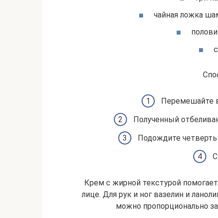
чайная ложка ша
полови
с
Спо
Перемешайте в
Полученный отбеливаю
Подождите четверть 
С
Крем с жирной текстурой помогает
лице. Для рук и ног вазелин и лано
можно пропорционально з