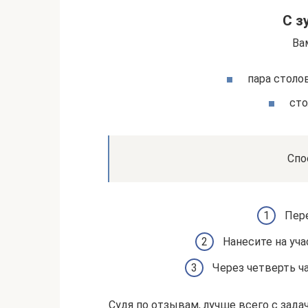
С з
Ва
пара столо
сто
Спо
Пер
Нанесите на уч
Через четверть ч
Судя по отзывам, лучше всего с зада