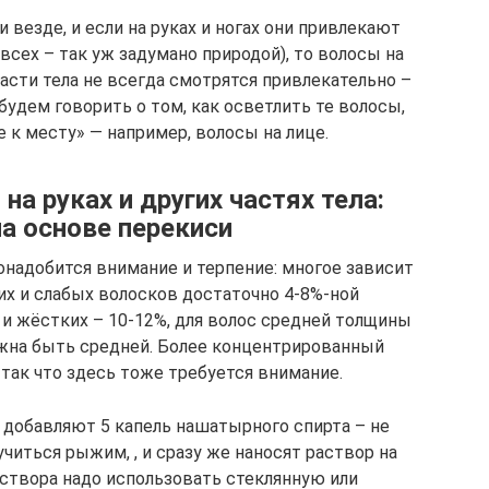
везде, и если на руках и ногах они привлекают
всех – так уж задумано природой), то волосы на
асти тела не всегда смотрятся привлекательно –
будем говорить о том, как осветлить те волосы,
 к месту» — например, волосы на лице.
на руках и других частях тела:
на основе перекиси
онадобится внимание и терпение: многое зависит
их и слабых волосков достаточно 4-8%-ной
 и жёстких – 10-12%, для волос средней толщины
жна быть средней. Более концентрированный
так что здесь тоже требуется внимание.
и добавляют 5 капель нашатырного спирта – не
читься рыжим, , и сразу же наносят раствор на
аствора надо использовать стеклянную или