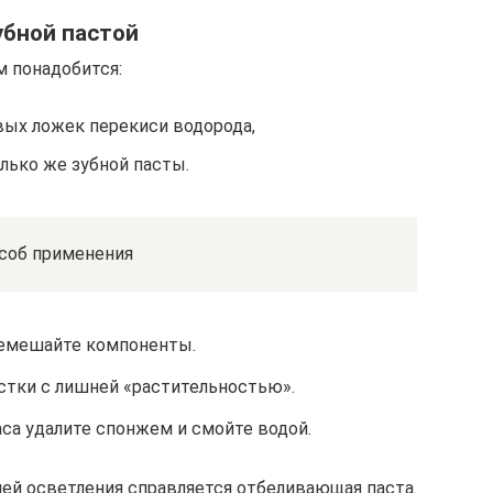
убной пастой
м понадобится:
вых ложек перекиси водорода,
лько же зубной пасты.
соб применения
емешайте компоненты.
астки с лишней «растительностью».
аса удалите спонжем и смойте водой.
чей осветления справляется отбеливающая паста.