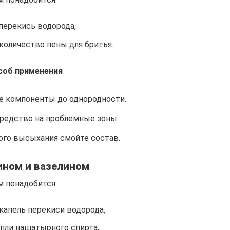
перекись водорода,
количество пены для бритья.
соб применения
 компоненты до однородности.
редство на проблемные зоны.
ого высыхания смойте состав.
ином и вазелином
м понадобится:
капель перекиси водорода,
апли нашатырного спирта,