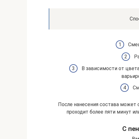
Спо
Сме
Р
В зависимости от цвет
варьиро
См
После нанесения состава может 
проходит более пяти минут ил
С пе
Ва