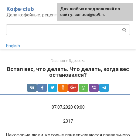
Перейти
Кофе-club
Для любых предложений по
к
Дела кофейные: рецепты и приготовление
сайту: cartica@cp9.ru
контенту
Поиск:
English
Главная
»
Здоровье
Встал вес, что делать. Что делать, когда вес
остановился?
07.07.2020 09:00
2317
Некоторые люди, которые придерживаются правильного