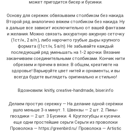
может пригодится бисер и бусинки.
Основу для сережек обвязываем столбиком без накида.
Второй ряд аналогично вяжем столбиком без накида. Ну
а дальше все зависит исключительно от вашей фантазии
и желания. Можно связать аккуратную ажурную сеточку
(1ст/н., 2 в/п.), либо нарочито грубые дыры крупного
формата ((1ст/н, 5 в/п). Не забывайте каждый
последующий ряд уменьшать на 1-2 арочки. Вязание
заканчиваем соединительными столбиками. Кончик нити
обрезаем и прячем в вязке. В общем, креативте на
здоровье! Варьируйте цвет нитей и орнаменты, и вы
всегда будете выглядеть оригинально и стильно!
Вдохновили: knitly, creative-handmade, biser.info
Делаем простую сережку — На делание одной серёжки
ушло меньше 3-х минут. 1. Швензы — 2 шт. 2. Пины-
гвоздики — 2 шт. 3 Бусинки. 4. Круглогубцы и кусачки.
еще одни простейшие серьги Серьги из проволоки
Проволока — https://greenbird.ru/ Проволока — Artistic