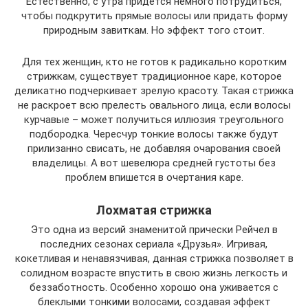
Естественно, с утра придется немного потрудиться,
чтобы подкрутить прямые волосы или придать форму
природным завиткам. Но эффект того стоит.
Для тех женщин, кто не готов к радикально коротким
стрижкам, существует традиционное каре, которое
деликатно подчеркивает зрелую красоту. Такая стрижка
не раскроет всю прелесть овального лица, если волосы
курчавые – может получиться иллюзия треугольного
подбородка. Чересчур тонкие волосы также будут
прилизанно свисать, не добавляя очарования своей
владелицы. А вот шевелюра средней густоты без
проблем впишется в очертания каре.
Лохматая стрижка
Это одна из версий знаменитой прически Рейчел в
последних сезонах сериала «Друзья». Игривая,
кокетливая и ненавязчивая, данная стрижка позволяет в
солидном возрасте впустить в свою жизнь легкость и
беззаботность. Особенно хорошо она уживается с
блеклыми тонкими волосами, создавая эффект