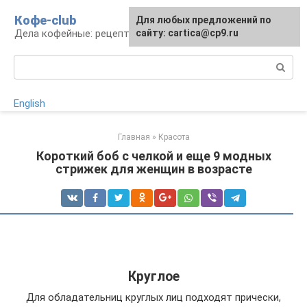
Перейти
Кофе-club
Для любых предложений по
к
Дела кофейные: рецепты и приготовление
сайту: cartica@cp9.ru
контенту
Поиск:
English
Главная
»
Красота
Короткий боб с челкой и еще 9 модных
стрижек для женщин в возрасте
Круглое
Для обладательниц круглых лиц подходят прически,