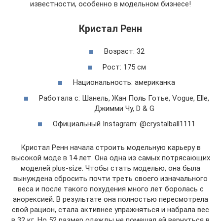
известности, особенно в модельном бизнесе!
Кристал Ренн
Возраст: 32
Рост: 175 см
Национальность: американка
Работала с: Шанель, Жан Поль Готье, Vogue, Elle,
Джимми Чу, D & G
Официальный Instagram: @crystalball1111
Кристал Ренн начала строить модельную карьеру в
высокой моде в 14 лет. Она одна из самых потрясающих
моделей plus-size. Чтобы стать моделью, она была
вынуждена сбросить почти треть своего изначального
веса и после такого похудения много лет боролась с
анорексией. В результате она полностью пересмотрела
свой рацион, стала активнее упражняться и набрала вес
в 32 кг. Но 52 размер одежды не помешал ей вернуться в