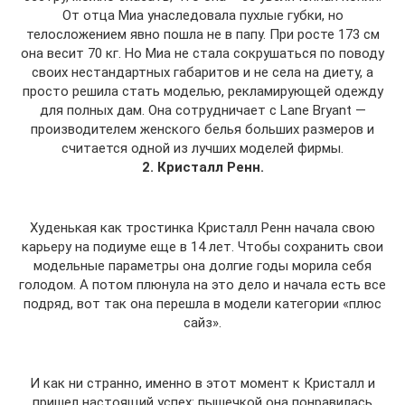
От отца Миа унаследовала пухлые губки, но
телосложением явно пошла не в папу. При росте 173 см
она весит 70 кг. Но Миа не стала сокрушаться по поводу
своих нестандартных габаритов и не села на диету, а
просто решила стать моделью, рекламирующей одежду
для полных дам. Она сотрудничает с Lane Bryant —
производителем женского белья больших размеров и
считается одной из лучших моделей фирмы.
2. Кристалл Ренн.
Худенькая как тростинка Кристалл Ренн начала свою
карьеру на подиуме еще в 14 лет. Чтобы сохранить свои
модельные параметры она долгие годы морила себя
голодом. А потом плюнула на это дело и начала есть все
подряд, вот так она перешла в модели категории «плюс
сайз».
И как ни странно, именно в этот момент к Кристалл и
пришел настоящий успех: пышечкой она понравилась