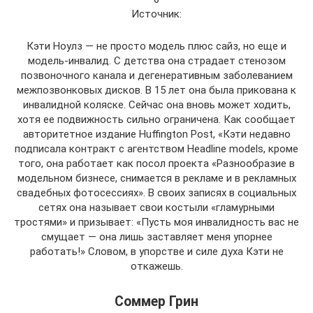
Источник:
Кэти Ноулз — не просто модель плюс сайз, но еще и
модель-инвалид. С детства она страдает стенозом
позвоночного канала и дегенеративным заболеванием
межпозвонковых дисков. В 15 лет она была прикована к
инвалидной коляске. Сейчас она вновь может ходить,
хотя ее подвижность сильно ограничена. Как сообщает
авторитетное издание Huffington Post, «Кэти недавно
подписала контракт с агентством Headline models, кроме
того, она работает как посол проекта «Разнообразие в
модельном бизнесе, снимается в рекламе и в рекламных
свадебных фотосессиях». В своих записях в социальных
сетях она называет свои костыли «гламурными
тростями» и призывает: «Пусть моя инвалидность вас не
смущает — она лишь заставляет меня упорнее
работать!» Словом, в упорстве и силе духа Кэти не
откажешь.
Соммер Грин