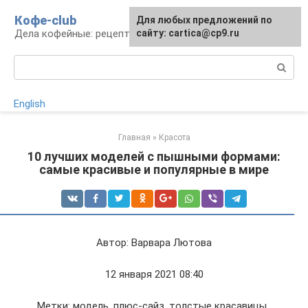
Перейти
Кофе-club
Для любых предложений по
к
Дела кофейные: рецепты и приготовление
сайту: cartica@cp9.ru
контенту
Поиск:
English
Главная
»
Красота
10 лучших моделей с пышными формами:
самые красивые и популярные в мире
Автор: Варвара Лютова
12 января 2021 08:40
Метки: модель плюс-сайз толстые красавицы