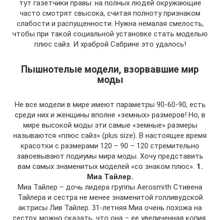
тут газетчики правы: на полных людей окружающие
часто смотрят свысока, считая полноту признаком
слабости и распущенности. Нужна немалая смелость,
чтобы при такой социальной установке стать моделью
плюс сайз. И храброй Сабрине это удалось!
Пышнотелые модели, взорвавшие мир
моды
Не все модели в мире имеют параметры 90-60-90, есть
среди них и женщины вполне «земных» размеров! Но, в
мире высокой моды эти самые «земные» размеры
называются «плюс сайз» (plus size). В настоящее время
красотки с размерами 120 – 90 – 120 стремительно
завоевывают подиумы мира моды. Хочу представить
вам самых знаменитых моделей «со знаком плюс».
1.
Миа Тайлер.
Миа Тайлер – дочь лидера группы Aerosmith Стивена
Тайлера и сестра не менее знаменитой голливудской
актрисы Лив Тайлер. 31-летняя Миа очень похожа на
сестру, можно сказать, что она – ее увеличенная копия.