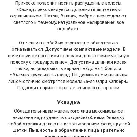
Прическа позволит носить распущенные волосы.
«Каскад» рекомендуется дополнить акцентным
окрашиванием. Шатуш, балаяж, омбре с переходом от
светлого к темному, натуральное мелирование: все
подойдет.
От челки в любой из стрижек не обязательно
отказываться.
Допустимы компактные модели.
В
сочетании с короткими волосами делают минимальную
полоску с градуированием. Допустима длинная косая
челка, но укладывать вариант надо на 1 бок или
объемно зачесывать назад. На девушках с маленьким
лицом отлично смотрятся модели «а-ля Одри Хэпберн».
Подходит вариант с разделением по сторонам.
Укладка
Обладательницам маленького лица максимальное
внимание надо уделить созданию объема. Укладку
любой стрижки делают с использованием фена, круглой
щетки.
Пышность в обрамлении лица зрительно
расширяет границы.