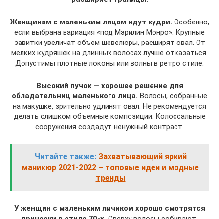
Женщинам с маленьким лицом идут кудри.
Особенно,
если выбрана вариация «под Мэрилин Монро». Крупные
завитки увеличат объем шевелюры, расширят овал. От
мелких кудряшек на длинных волосах лучше отказаться.
Допустимы плотные локоны или волны в ретро стиле.
Высокий пучок — хорошее решение для
обладательниц маленького лица.
Волосы, собранные
на макушке, зрительно удлинят овал. Не рекомендуется
делать слишком объемные композиции. Колоссальные
сооружения создадут ненужный контраст.
Читайте также:
Захватывающий яркий
маникюр 2021-2022 – топовые идеи и модные
тренды
У женщин с маленьким личиком хорошо смотрятся
прически в стиле 70-х.
Сверху волосы собирают,