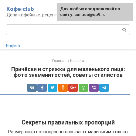
Перейти
Кофе-club
Для любых предложений по
к
Дела кофейные: рецепты и приготовление
сайту: cartica@cp9.ru
контенту
Поиск:
English
Главная
»
Красота
Причёски и стрижки для маленького лица:
фото знаменитостей, советы стилистов
Секреты правильных пропорций
Размер лица полноправно называют маленьким только