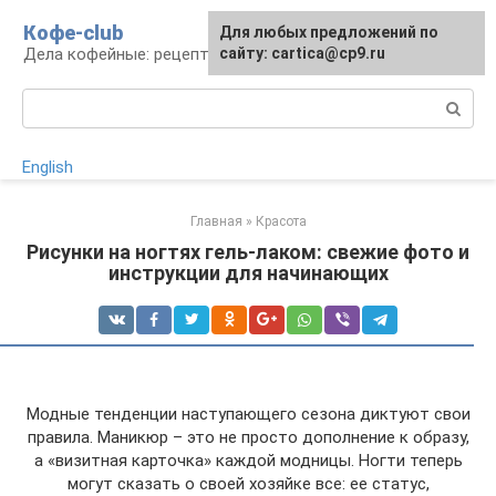
Перейти
Кофе-club
Для любых предложений по
к
Дела кофейные: рецепты и приготовление
сайту: cartica@cp9.ru
контенту
Поиск:
English
Главная
»
Красота
Рисунки на ногтях гель-лаком: свежие фото и
инструкции для начинающих
Модные тенденции наступающего сезона диктуют свои
правила. Маникюр – это не просто дополнение к образу,
а «визитная карточка» каждой модницы. Ногти теперь
могут сказать о своей хозяйке все: ее статус,