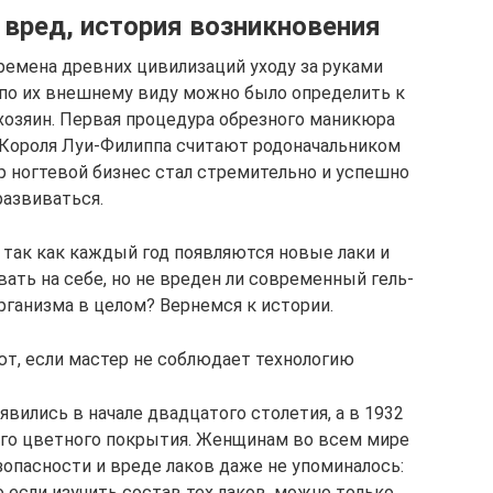
и вред, история возникновения
ремена древних цивилизаций уходу за руками
к по их внешнему виду можно было определить к
хозяин. Первая процедура обрезного маникюра
. Короля Луи-Филиппа считают родоначальником
ор ногтевой бизнес стал стремительно и успешно
развиваться.
так как каждый год появляются новые лаки и
вать на себе, но не вреден ли современный гель-
организма в целом? Вернемся к истории.
т, если мастер не соблюдает технологию
вились в начале двадцатого столетия, а в 1932
ого цветного покрытия. Женщинам во всем мире
зопасности и вреде лаков даже не упоминалось:
 если изучить состав тех лаков, можно только