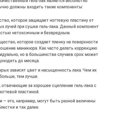
качественный гель-лак является абсолютно
бычно должны входить такие компоненты:
тво, которое защищает ногтевую пластину от
х лучей при сушке гель-лака. Данный компонент
остью нетоксичным и безвредным.
щество, которое создает пленку на поверхности
 ношение маникюра. Как часто делать коррекцию
идуально, но в большинстве случаев срок может
доходить до месяца.
орых зависят цвет и насыщенность лака. Чем их
больше, тем лучше.
, отвечающие за хорошее сцепление гель-лака с
ногтевой пластиной.
 — это, например, могут быть разной величины
блестки и так далее.