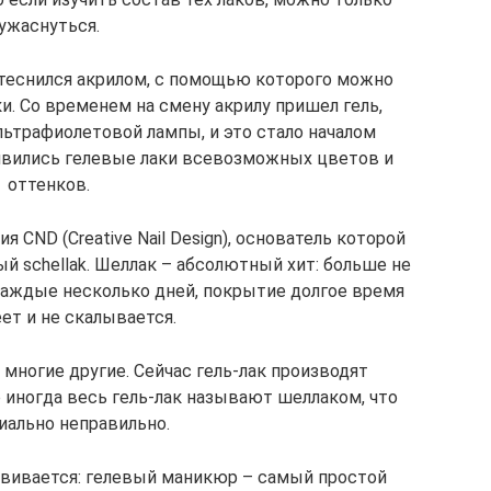
ужаснуться.
теснился акрилом, с помощью которого можно
. Со временем на смену акрилу пришел гель,
ьтрафиолетовой лампы, и это стало началом
явились гелевые лаки всевозможных цветов и
оттенков.
я CND (Creative Nail Design), основатель которой
 schellak. Шеллак – абсолютный хит: больше не
каждые несколько дней, покрытие долгое время
ет и не скалывается.
.X и многие другие. Сейчас гель-лак производят
 иногда весь гель-лак называют шеллаком, что
иально неправильно.
звивается: гелевый маникюр – самый простой