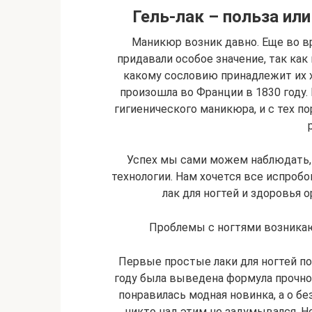
Гель-лак – польза ил
Маникюр возник давно. Еще во в
придавали особое значение, так ка
какому сословию принадлежит их 
произошла во Франции в 1830 году
гигиенического маникюра, и с тех п
Успех мы сами можем наблюдать, 
технологии. Нам хочется все испробо
лак для ногтей и здоровья 
Проблемы с ногтями возникаю
Первые простые лаки для ногтей поя
году была выведена формула прочн
понравилась модная новинка, а о бе
никто над этим не задумывался. Но