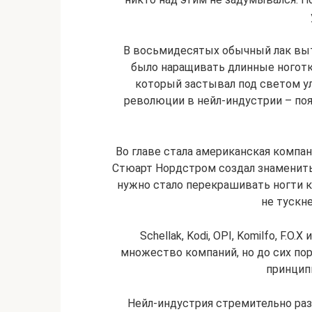
В восьмидесятых обычный лак вы
было наращивать длинные ноготки
который застывал под светом ул
революции в нейл-индустрии – по
Во главе стала американская компани
Стюарт Нордстром создал знаменитый
нужно стало перекрашивать ногти 
не тускне
Schellak, Kodi, OPI, Komilfo, F.O
множество компаний, но до сих пор
принцип
Нейл-индустрия стремительно ра