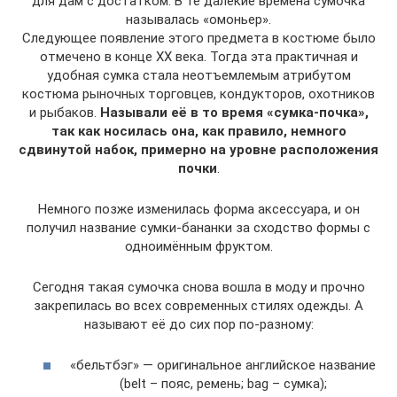
для дам с достатком. В те далёкие времена сумочка
называлась «омоньер».
Следующее появление этого предмета в костюме было
отмечено в конце XX века. Тогда эта практичная и
удобная сумка стала неотъемлемым атрибутом
костюма рыночных торговцев, кондукторов, охотников
и рыбаков.
Называли её в то время «сумка-почка»,
так как носилась она, как правило, немного
сдвинутой набок, примерно на уровне расположения
почки
.
Немного позже изменилась форма аксессуара, и он
получил название сумки-бананки за сходство формы с
одноимённым фруктом.
Сегодня такая сумочка снова вошла в моду и прочно
закрепилась во всех современных стилях одежды. А
называют её до сих пор по-разному:
«бельтбэг» — оригинальное английское название
(belt – пояс, ремень; bag – сумка);