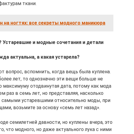
фактурам ткани.
н на ногтях: все секреты модного маникюра
 Устаревшие и модные сочетания и детали
жда актуальна, а какая устарела?
т вопрос, вспомнить, когда вещь была куплена.
более лет, то однозначно эти вещи больше не
по максимуму отодвинутая дата, потому как мода
м раз в семь лет, но представляя, насколько
е самыми устаревшими относительно моды, при
ами, возьмите за основу «семь лет назад».
оде семилетней давности, но куплены вчера, это
то, что модного, но даже актуального лука с ними