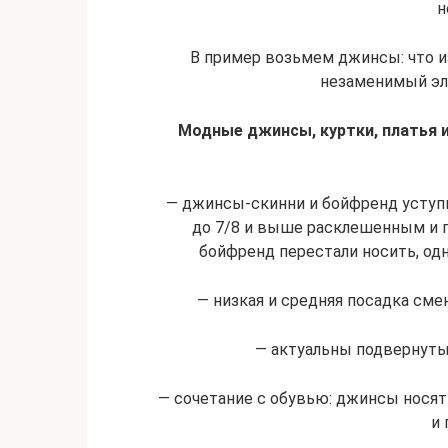
н
В пример возьмем джинсы: что из
незаменимый эл
Модные джинсы, куртки, платья и 
— джинсы-скинни и бойфренд уступ
до 7/8 и выше расклешенным и п
бойфренд перестали носить, одн
— низкая и средняя посадка см
— актуальны подвернут
— сочетание с обувью: джинсы носят 
и 