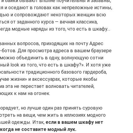
 и байки бывают вполне поучительны и забавны,
 и оседают в головах как непреложные истины,
едью и сопровождают некоторых женщин всю
ься от заданного курса — вечная классика,
егда модные наряды из того, что есть в шкафу…
анных вопросов, приходящих на почту Адрес
-ботов. Для просмотра адреса в вашем браузере
. можно объединить в одну, волнующую сотни
ый look из того, что есть в шкафу?». И хотя уже
рсальности традиционного базового гардероба,
учае жизни» и аксессуарах, которые якобы
а эта не перестает волновать читателей,
ющих к нам на огонек.
орадует, но лучше один раз принять суровую
отреть на вещи, чем жить в иллюзиях модного
евшей одежды. Итак,
если в вашем шкафу нет
когда не составите модный лук.