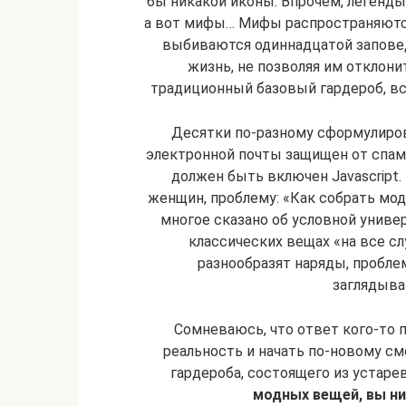
бы никакой иконы. Впрочем, легенды
а вот мифы… Мифы распространяются
выбиваются одиннадцатой запов
жизнь, не позволяя им отклонит
традиционный базовый гардероб, вс
Десятки по-разному сформулиров
электронной почты защищен от спам
должен быть включен Javascript
женщин, проблему: «Как собрать модн
многое сказано об условной униве
классических вещах «на все сл
разнообразят наряды, проблем
заглядыва
Сомневаюсь, что ответ кого-то п
реальность и начать по-новому см
гардероба, состоящего из устар
модных вещей, вы ни