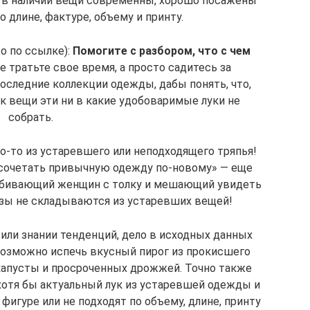
ся в наличии вещи современны, хорошо посажены
о длине, фактуре, объему и принту.
о по ссылке):
Помогите с разбором, что с чем
е тратьте свое время, а просто садитесь за
оследние коллекции одежды, дабы понять, что,
ак вещи эти ни в какие удобоваримые луки не
собрать.
о-то из устаревшего или неподходящего тряпья!
 сочетать привычную одежду по-новому» — еще
 сбивающий женщин с толку и мешающий увидеть
азы не складываются из устаревших вещей!
 или знании тенденций, дело в исходных данных
озможно испечь вкусный пирог из прокисшего
 капусты и просроченных дрожжей. Точно также
отя бы актуальный лук из устаревшей одежды и
 фигуре или не подходят по объему, длине, принту