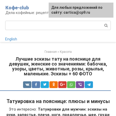
Перейти
Кофе-club
Для любых предложений по
к
Дела кофейные: рецепты и приготовление
сайту: cartica@cp9.ru
контенту
Поиск:
English
Главная
»
Красота
Лучшие эскизы тату на пояснице для
девушек, женские со значениями: бабочка,
узоры, цветы, животные, розы, крылья,
маленькие. Эскизы + 60 ФОТО
Татуировка на пояснице: плюсы и минусы
Это интересно:
Татуировки для мужчин: эскизы на
руке, запястье, плече, ноге, предплечье, шее, груди