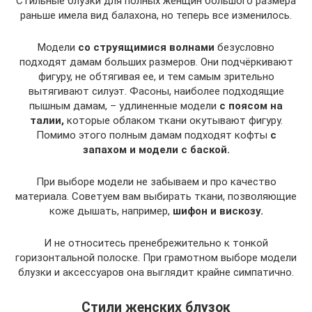
Стильные блузки для полных женщин большого размера
раньше имела вид балахона, но теперь все изменилось.
Модели
со струящимися волнами
безусловно
подходят дамам больших размеров. Они подчёркивают
фигуру, не обтягивая ее, и тем самым зрительно
вытягивают силуэт. Фасоны, наиболее подходящие
пышным дамам, – удлиненные модели
с поясом на
талии,
которые облаком ткани окутывают фигуру.
Помимо этого полным дамам подходят кофты
с
запахом и модели с баской.
При выборе модели не забываем и про качество
материала. Советуем вам выбирать ткани, позволяющие
коже дышать, например,
шифон и вискозу.
И не относитесь пренебрежительно к тонкой
горизонтальной полоске. При грамотном выборе модели
блузки и аксессуаров она выглядит крайне симпатично.
Стили женских блузок