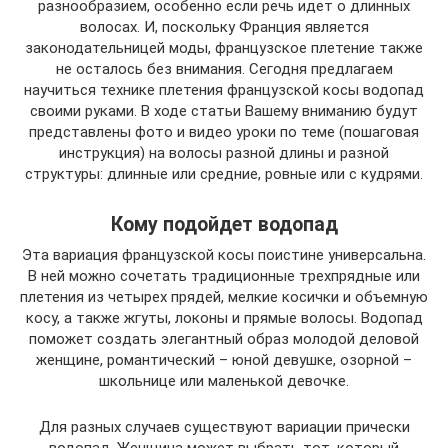
разнообразием, особенно если речь идет о длинных
волосах. И, поскольку Франция является
законодательницей моды, французское плетение также
не осталось без внимания. Сегодня предлагаем
научиться технике плетения французской косы водопад
своими руками. В ходе статьи Вашему вниманию будут
представлены фото и видео уроки по теме (пошаговая
инструкция) на волосы разной длины и разной
структуры: длинные или средние, ровные или с кудрями.
Кому подойдет водопад
Эта вариация французской косы поистине универсальна.
В ней можно сочетать традиционные трехпрядные или
плетения из четырех прядей, мелкие косички и объемную
косу, а также жгуты, локоны и прямые волосы. Водопад
поможет создать элегантный образ молодой деловой
женщине, романтический – юной девушке, озорной –
школьнице или маленькой девочке.
Для разных случаев существуют вариации прически
водопад. Женщина может выбрать тот, который