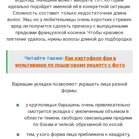
идеально подойдет именной ей в конкретной ситуации.
Сложность составит только недостаточная длина
волос. Увы, но у любительницы очень коротких стрижек
вряд ли получится сделать прическу с выпущенными
прядками французской косички. Чтобы красивое
плетение удалось, нужны волосы длиной до подбородка.
Читайте также:
Как картофеля фри в
мультиварке по пошаговому рецепту с фото
Вариации укладки позволяют украшать лица разной
формы:
у круглолицых барышень очень привлекательно
смотрится укладка с увеличенным объемом в
области темени, свободно свисающими прядями
по бокам и челкой, обрезанной по косой;
тем, у кого форма лица приближена к квадрату,