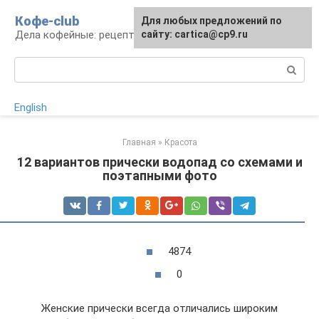
Перейти
Кофе-club
Для любых предложений по
к
Дела кофейные: рецепты и приготовление
сайту: cartica@cp9.ru
контенту
Поиск:
English
Главная
»
Красота
12 вариантов прически водопад со схемами и
поэтапными фото
4874
0
Женские прически всегда отличались широким