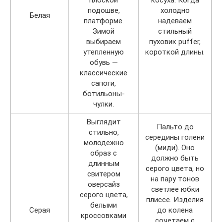
подошве,
холодно
Белая
платформе.
надеваем
Зимой
стильный
выбираем
пуховик puffer,
утепленную
короткой длины.
обувь —
классические
сапоги,
ботильоны-
чулки.
Выглядит
Пальто до
стильно,
середины голени
молодежно
(миди). Оно
образ с
должно быть
длинным
серого цвета, но
свитером
на пару тонов
оверсайз
светлее юбки
серого цвета,
плиссе. Изделия
белыми
Серая
до колена
кроссовками
сочетаем с