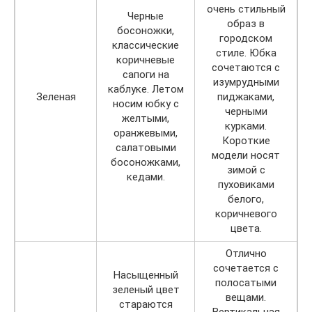
очень стильный
Черные
образ в
босоножки,
городском
классические
стиле. Юбка
коричневые
сочетаются с
сапоги на
изумрудными
каблуке. Летом
Зеленая
пиджаками,
носим юбку с
черными
желтыми,
курками.
оранжевыми,
Короткие
салатовыми
модели носят
босоножками,
зимой с
кедами.
пуховиками
белого,
коричневого
цвета.
Отлично
сочетается с
Насыщенный
полосатыми
зеленый цвет
вещами.
стараются
Вертикальная