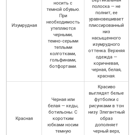
носить с
полоска — не
темной обувью.
полнит, ее
При
уравновешивает
необходимость
Изумрудная
плиссированный
утепляются
низ
черными,
насыщенного
темно-серыми
изумрудного
теплыми
оттенка. Верхняя
колготками,
одежда —
гольфинами,
коричневая,
ботфортами.
черная, белая,
красная.
Красиво
выглядят белые
Черная или
футболки с
белая — кеды,
рисунками в тон
ботильоны. С
низу. Элегантный
Красная
коротким
образ
юбками носим
дополняет
темную
черный верх,