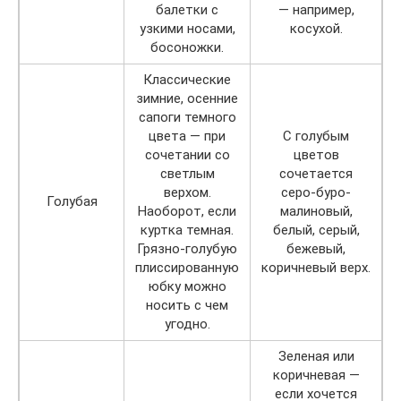
балетки с
— например,
узкими носами,
косухой.
босоножки.
Классические
зимние, осенние
сапоги темного
цвета — при
С голубым
сочетании со
цветов
светлым
сочетается
верхом.
серо-буро-
Голубая
Наоборот, если
малиновый,
куртка темная.
белый, серый,
Грязно-голубую
бежевый,
плиссированную
коричневый верх.
юбку можно
носить с чем
угодно.
Зеленая или
коричневая —
если хочется