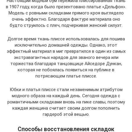
Настоящий модный бум пережила плиссированная ткань
в 1907 году, когда было презентовано платье «Дельфон».
Модель с ровными складками прямого кроя выглядело
очень эффектно. Благодаря фактуре материала оно
будто струилось с плеч, подчеркивая женский силуэт.
Долгое время ткань плиссе использовалась для пошива
исключительно домашней одежды. Однако, этот
эффектный материал в миг превратился в один из самых
экстравагантных нарядов для званого вечера или
торжества благодаря танцовщице Айседоре Дункан,
которая не побоялась появиться на публике в
потрясающем платье плиссе.
Юбки и платья плиссе стали незаменимым атрибутом
модного образа на каждый день. Сегодня одежда с
романтичными складками вновь на пике славы, поэтому
каждая женщина считает своим долгом пополнить
гардероб этой вещью.
Способы восстановления складок