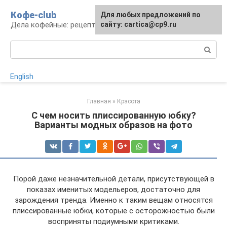
Перейти
Кофе-club
Для любых предложений по
к
Дела кофейные: рецепты и приготовление
сайту: cartica@cp9.ru
контенту
Поиск:
English
Главная
»
Красота
С чем носить плиссированную юбку?
Варианты модных образов на фото
Порой даже незначительной детали, присутствующей в
показах именитых модельеров, достаточно для
зарождения тренда. Именно к таким вещам относятся
плиссированные юбки, которые с осторожностью были
восприняты подиумными критиками.