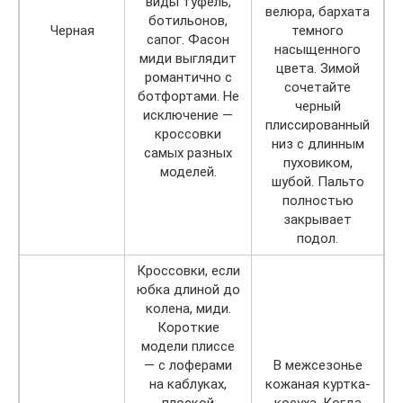
виды туфель,
велюра, бархата
ботильонов,
Черная
темного
сапог. Фасон
насыщенного
миди выглядит
цвета. Зимой
романтично с
сочетайте
ботфортами. Не
черный
исключение —
плиссированный
кроссовки
низ с длинным
самых разных
пуховиком,
моделей.
шубой. Пальто
полностью
закрывает
подол.
Кроссовки, если
юбка длиной до
колена, миди.
Короткие
модели плиссе
— с лоферами
В межсезонье
на каблуках,
кожаная куртка-
плоской
косуха. Когда