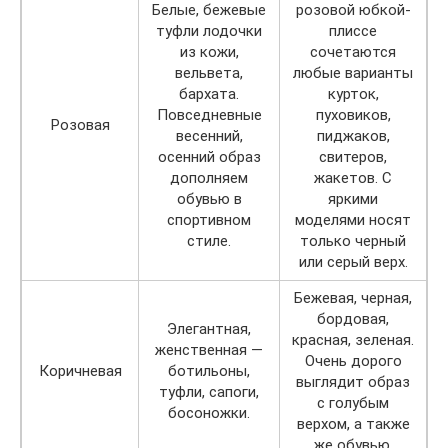
Белые, бежевые
розовой юбкой-
туфли лодочки
плиссе
из кожи,
сочетаются
вельвета,
любые варианты
бархата.
курток,
Повседневные
пуховиков,
Розовая
весенний,
пиджаков,
осенний образ
свитеров,
дополняем
жакетов. С
обувью в
яркими
спортивном
моделями носят
стиле.
только черный
или серый верх.
Бежевая, черная,
бордовая,
Элегантная,
красная, зеленая.
женственная —
Очень дорого
Коричневая
ботильоны,
выглядит образ
туфли, сапоги,
с голубым
босоножки.
верхом, а также
же обувью.