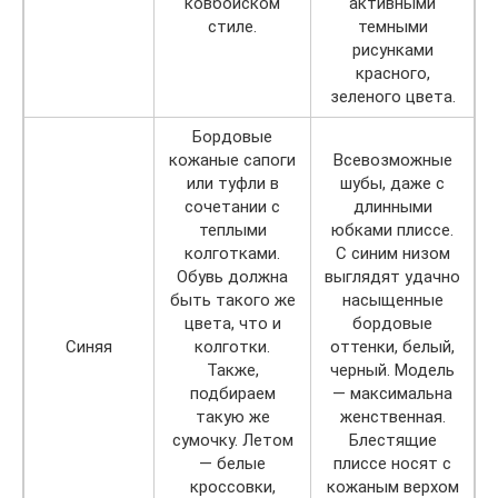
ковбойском
активными
стиле.
темными
рисунками
красного,
зеленого цвета.
Бордовые
кожаные сапоги
Всевозможные
или туфли в
шубы, даже с
сочетании с
длинными
теплыми
юбками плиссе.
колготками.
С синим низом
Обувь должна
выглядят удачно
быть такого же
насыщенные
цвета, что и
бордовые
Синяя
колготки.
оттенки, белый,
Также,
черный. Модель
подбираем
— максимальна
такую же
женственная.
сумочку. Летом
Блестящие
— белые
плиссе носят с
кроссовки,
кожаным верхом